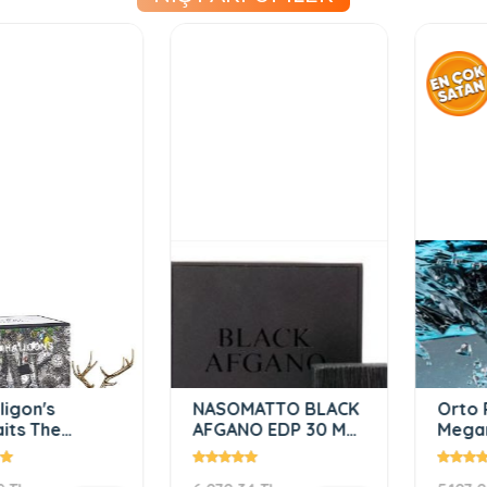
n's
NASOMATTO BLACK
Orto Pari
 The
AFGANO EDP 30 ML
Megamare
f Lord
ERKEK PARFÜM
ml Unisex
dp 75Ml