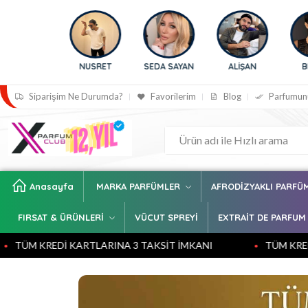
USRET
SEDA SAYAN
ALİŞAN
BENGÜ
AFR
SARAÇ
Siparişim Ne Durumda?
Favorilerim
Blog
Parfumun
Anasayfa
MARKA PARFÜMLER
AFRODİZYAKLI PARFÜ
FIRSAT & ÜRÜNLERİ
VÜCUT SPREYİ
EXTRAİT DE PARFUM
KARTLARINA 3 TAKSİT İMKANI
TÜM KREDİ KARTLARINA