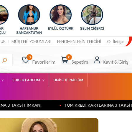
R
EYLÜL ÖZTÜRK
SELİN CİĞERCİ
BURCU
AN
ESMERSOY
BERNA ARICI
LUB
MÜŞTERİ YORUMLARI
FENOMENLERİN TERCİHİ
İletişim
0
0
Favorilerim
Sepetim
Kayıt & Giriş
M
ERKEK PARFÜM
UNİSEX PARFÜM
MKANI
TÜM KREDİ KARTLARINA 3 TAKSİT İMKANI