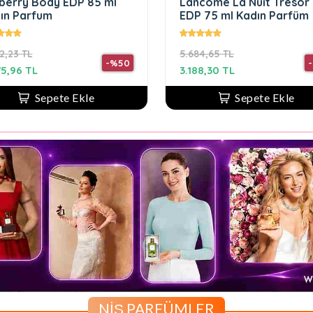
berry Body EDP 85 ml
Lancome La Nuit Tresor
ın Parfum
EDP 75 ml Kadın Parfüm
2,23 TL
5.684,65 TL
-%50
75,96 TL
3.188,30 TL
Sepete Ekle
Sepete Ekle
NİŞ PARFÜMLER