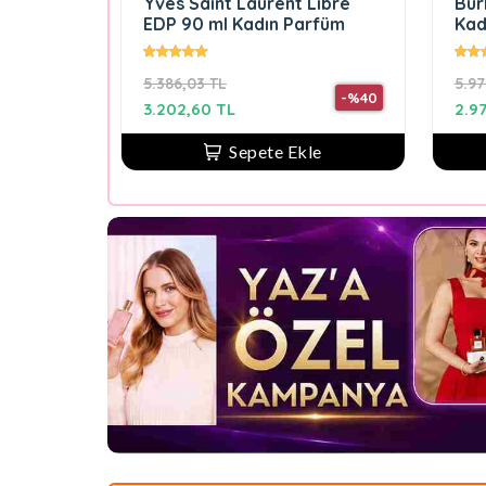
Yves Saint Laurent Libre
Bur
EDP 90 ml Kadın Parfüm
Kad
5.386,03 TL
5.97
-%40
3.202,60 TL
2.9
Sepete Ekle