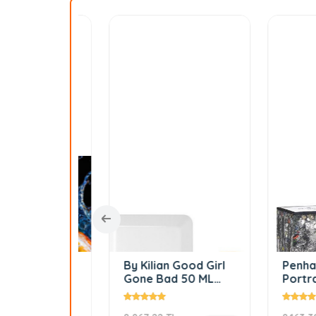
renzi
By Kilian Good Girl
Penhaligo
Ml extrait
Gone Bad 50 ML
Portraits
Kadın Parfum
Tragedy O
George E