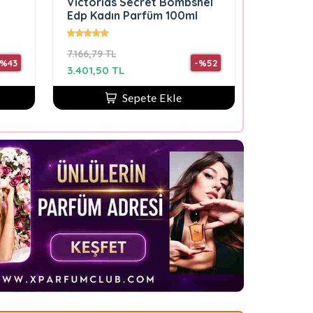
Victorias Secret Bombshel
Edp Kadın Parfüm 100ml
7.166,79 TL
-%43
-%52
3.401,50 TL
Sepete Ekle