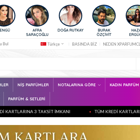
A
DOĞA RUTKAY
BURAK
HAZAR
HAFSANU
OĞLU
ÖZÇİVİT
ERGÜÇLÜ
SANCAKTUT
u Bul
BASINDA BİZ
NEDEN XPARFUMC
Türkçe
MLER
NİŞ PARFÜMLER
NOTALARINA GÖRE
KADIN PARFÜ
PARFÜM & SETLERİ
 3 TAKSİT İMKANI
TÜM KREDİ KARTLARINA 3 TAKSİT İ