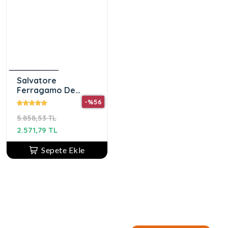
Salvatore
Ferragamo De
Toilette Edt 100 ml
-%56
Erkek Parfüm
5.858,53 TL
2.571,79 TL
Sepete Ekle