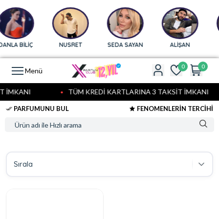
ANLA BİLİÇ
NUSRET
SEDA SAYAN
ALİŞAN
0
0
Menü
T İMKANI
TÜM KREDİ KARTLARINA 3 TAKSİT İMKANI
PARFUMUNU BUL
FENOMENLERİN TERCİHİ