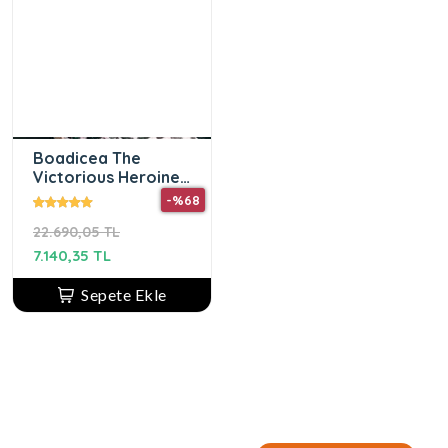
Boadicea The
Victorious Heroine
eau de parfum 100
-%68
ml kadın parfümü
22.690,05 TL
7.140,35 TL
Sepete Ekle