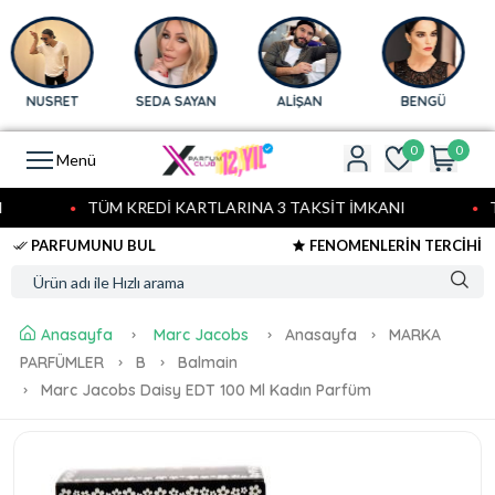
NUSRET
SEDA SAYAN
ALİŞAN
BENGÜ
0
0
Menü
TÜM KREDİ KARTLARINA 3 TAKSİT İMKANI
TÜ
PARFUMUNU BUL
FENOMENLERİN TERCİHİ
Anasayfa
Marc Jacobs
Anasayfa
MARKA
PARFÜMLER
B
Balmain
Marc Jacobs Daisy EDT 100 Ml Kadın Parfüm