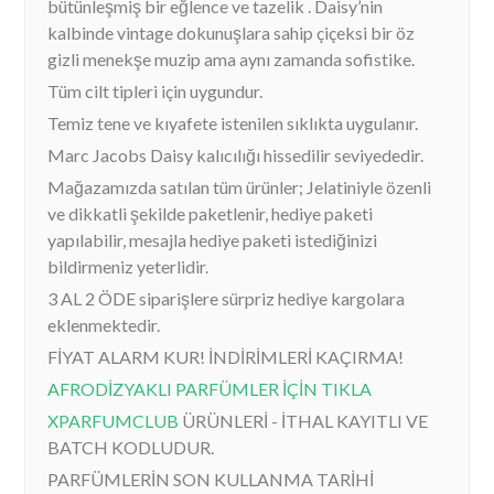
bütünleşmiş bir eğlence ve tazelik . Daisy’nin
kalbinde vintage dokunuşlara sahip çiçeksi bir öz
gizli menekşe muzip ama aynı zamanda sofistike.
Tüm cilt tipleri için uygundur.
Temiz tene ve kıyafete istenilen sıklıkta uygulanır.
Marc Jacobs Daisy
kalıcılığı hissedilir seviyededir.
Mağazamızda satılan tüm ürünler; Jelatiniyle özenli
ve dikkatli şekilde paketlenir, hediye paketi
yapılabilir, mesajla hediye paketi istediğinizi
bildirmeniz yeterlidir.
3 AL 2 ÖDE siparişlere sürpriz hediye kargolara
eklenmektedir.
FİYAT ALARM KUR! İNDİRİMLERİ KAÇIRMA!
AFRODİZYAKLI PARFÜMLER İÇİN TIKLA
XPARFUMCLUB
ÜRÜNLERİ - İTHAL KAYITLI VE
BATCH KODLUDUR.
PARFÜMLERİN SON KULLANMA TARİHİ