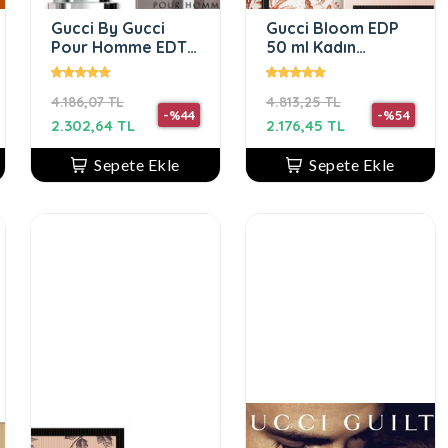
Gucci By Gucci
Gucci Bloom EDP
Pour Homme EDT
50 ml Kadın
50 ml Erkek
Parfüm
Parfüm
4.186,07 TL
4.813,25 TL
-%44
-%54
2.302,64 TL
2.176,45 TL
Sepete Ekle
Sepete Ekle