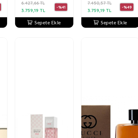
6.427,66 TL
7.450,57 TL
100ML YELLOW
-%41
-%49
KADIN PARFÜM
3.759,19 TL
3.759,19 TL
Sepete Ekle
Sepete Ekle