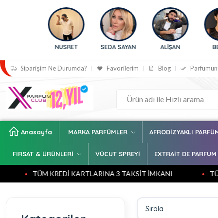
NUSRET
SEDA SAYAN
ALİŞAN
BENGÜ
Siparişim Ne Durumda?
Favorilerim
Blog
Parfumun
Anasayfa
MARKA PARFÜMLER
AFRODİZYAKLI PARFÜ
FIRSAT & ÜRÜNLERİ
VÜCUT SPREYİ
EXTRAİT DE PARFUM
TÜM KREDİ KARTLARINA 3 TAKSİT İMKANI
TÜM KREDİ