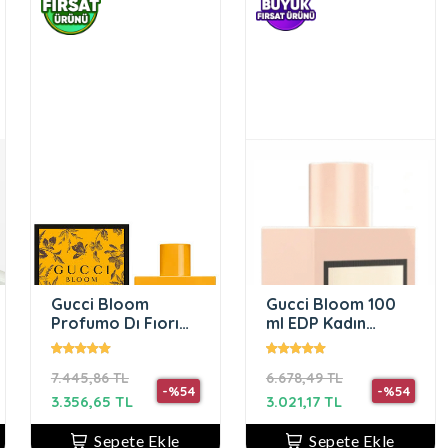
Gucci Bloom
Gucci Bloom 100
Profumo Dı Fıorı
ml EDP Kadın
Edp 100 Ml
Parfüm
7.445,86 TL
6.678,49 TL
-%54
-%54
3.356,65 TL
3.021,17 TL
Sepete Ekle
Sepete Ekle