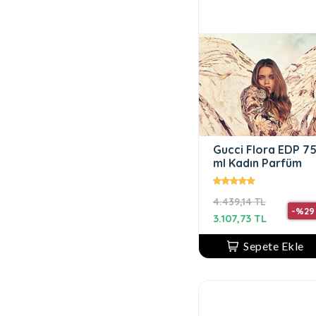
Gucci Flora EDP 7
ml Kadın Parfüm
4.439,14 TL
-%29
3.107,73 TL
Sepete Ekle