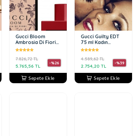
Gucci Bloom
Gucci Guilty EDT
Ambrosia Di Fiori
75 ml Kadın
EDP 100 ml Kadın
Parfüm
Parfüm
7.826,72 TL
4.589,62 TL
-%26
-%39
5.765,56 TL
2.754,20 TL
Sepete Ekle
Sepete Ekle