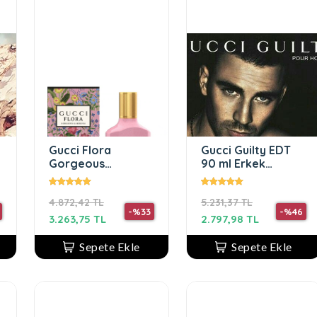
5
Gucci Flora
Gucci Guilty EDT
Gorgeous
90 ml Erkek
Gardenia EDP 100
Parfüm
ml Kadın Parfüm
4.872,42 TL
5.231,37 TL
-%33
-%46
3.263,75 TL
2.797,98 TL
Sepete Ekle
Sepete Ekle