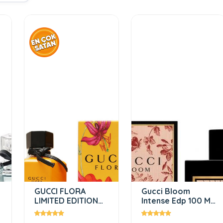
GUCCI FLORA
Gucci Bloom
LIMITED EDITION
Intense Edp 100 Ml
GORGEOUS
Kadın Parfümü
GARDENIA EDT