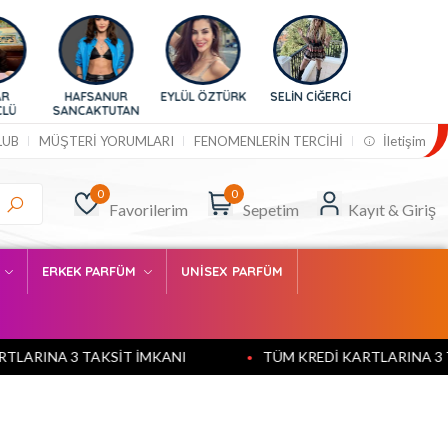
HAFSANUR
EYLÜL ÖZTÜRK
SELİN CİĞERCİ
BURCU
NCAKTUTAN
ESMERSOY
LUB
MÜŞTERİ YORUMLARI
FENOMENLERİN TERCİHİ
İletişim
0
0
Favorilerim
Sepetim
Kayıt & Giriş
M
ERKEK PARFÜM
UNİSEX PARFÜM
A 3 TAKSİT İMKANI
TÜM KREDİ KARTLARINA 3 TAKSİT 