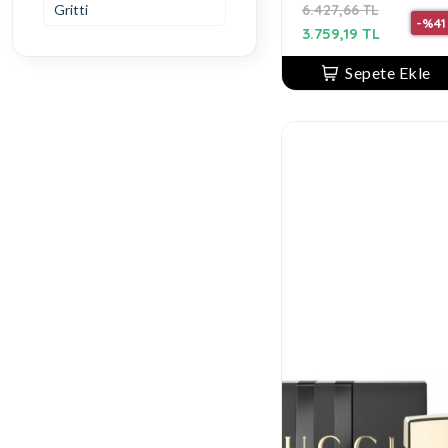
Gritti
6.427,66 TL
-%41
3.759,19 TL
Sepete Ekle