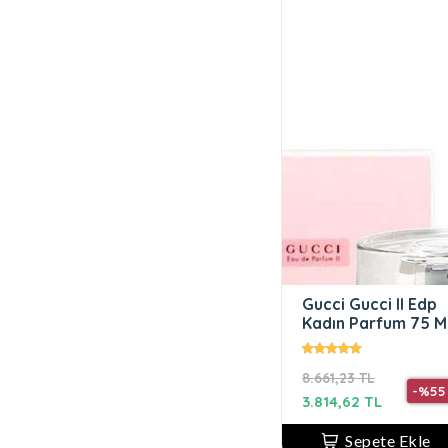
Gucci Gucci II Edp
Kadın Parfum 75 M
8.661,23 TL
-%55
3.814,62 TL
Sepete Ekle