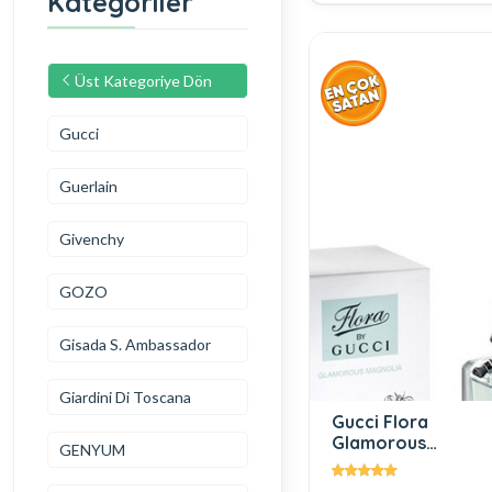
Kategoriler
Üst Kategoriye Dön
Gucci
Guerlain
Givenchy
GOZO
Gisada S. Ambassador
Giardini Di Toscana
Gucci Flora
Glamorous
GENYUM
Magnolia Edt 100
Ml Kadın Parfüm