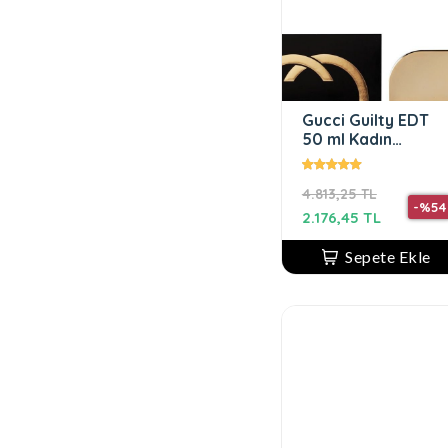
Gucci Guilty EDT
50 ml Kadın
Parfüm
4.813,25 TL
-%54
2.176,45 TL
Sepete Ekle