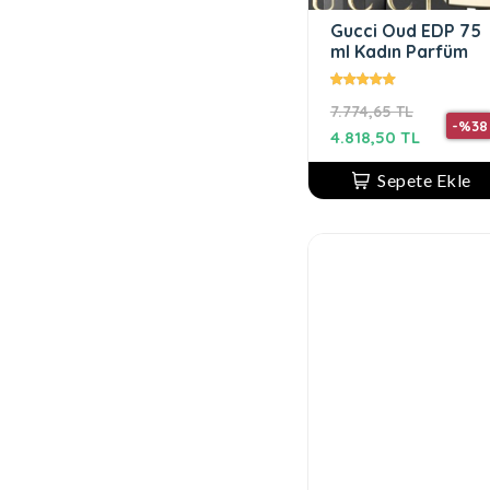
Gucci Oud EDP 75
ml Kadın Parfüm
7.774,65 TL
-%38
4.818,50 TL
Sepete Ekle