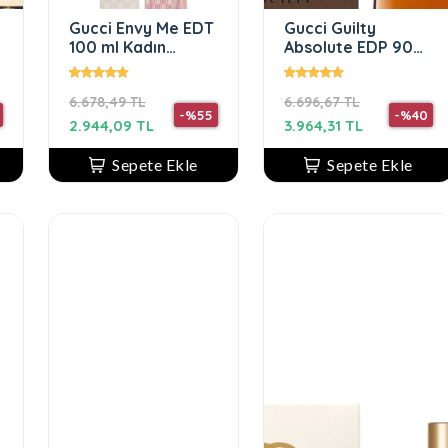
Gucci Envy Me EDT
Gucci Guilty
100 ml Kadın
Absolute EDP 90
Parfüm
ml Erkek Parfüm
6.678,49 TL
6.696,67 TL
-%55
-%40
2.944,09 TL
3.964,31 TL
Sepete Ekle
Sepete Ekle