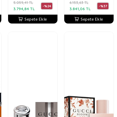
5.059,41 TL
6.153,63 TL
-%24
-%37
3.794,84 TL
3.841,06 TL
Sepete Ekle
Sepete Ekle