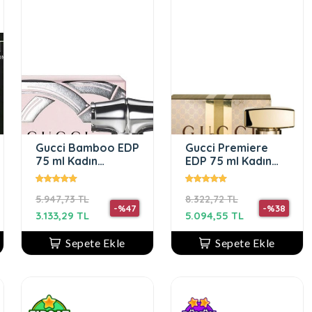
Gucci Bamboo EDP
Gucci Premiere
75 ml Kadın
EDP 75 ml Kadın
Parfüm
Parfüm
5.947,73 TL
8.322,72 TL
-%47
-%38
3.133,29 TL
5.094,55 TL
Sepete Ekle
Sepete Ekle