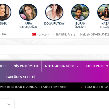
AFRA
DOĞA RUTKAY
BURAK
HAZAR
SARAÇOĞLU
ÖZÇİVİT
ERGÜÇLÜ
SA
u Bul
BASINDA BİZ
NEDEN XPARFUMC
Türkçe
MLER
NİŞ PARFÜMLER
NOTALARINA GÖRE
KADIN PARFÜ
PARFÜM & SETLERİ
 KARTLARINA 3 TAKSİT İMKANI
TÜM KREDİ KARTLARIN