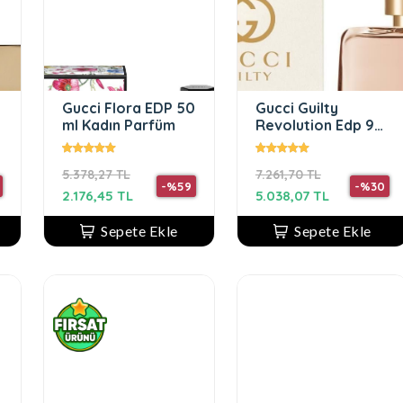
Gucci Flora EDP 50
Gucci Guilty
ml Kadın Parfüm
Revolution Edp 90
Ml Kadın Parfüm
5.378,27 TL
7.261,70 TL
-%59
-%30
2.176,45 TL
5.038,07 TL
Sepete Ekle
Sepete Ekle