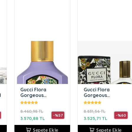
Gucci Flora
Gucci Flora
l
Gorgeous
Gorgeous
Magnolia Edp 100
Gardenia Kadın
Ml kadın parfümü
Parfüm Edp 100 Ml
8.460,98 TL
8.831,56 TL
-%57
-%60
3.570,88 TL
3.525,71 TL
Sepete Ekle
Sepete Ekle