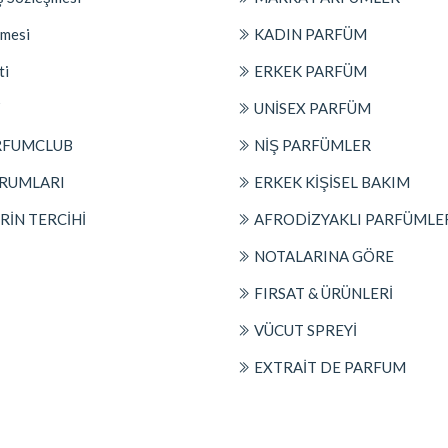
şmesi
KADIN PARFÜM
ti
ERKEK PARFÜM
Z
UNİSEX PARFÜM
RFUMCLUB
NİŞ PARFÜMLER
RUMLARI
ERKEK KİŞİSEL BAKIM
İN TERCİHİ
AFRODİZYAKLI PARFÜMLE
NOTALARINA GÖRE
FIRSAT & ÜRÜNLERİ
VÜCUT SPREYİ
EXTRAİT DE PARFUM
© 2026
SiteHizmetleri.COM.TR
Tarafından Hazırlanmıştır.