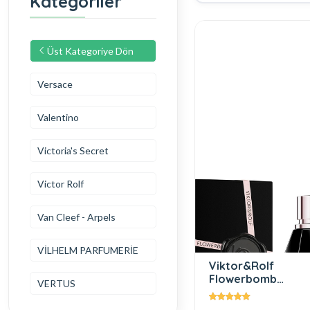
Kategoriler
Üst Kategoriye Dön
Versace
Valentino
Victoria's Secret
Victor Rolf
Van Cleef - Arpels
VİLHELM PARFUMERİE
Viktor&Rolf
Flowerbomb
VERTUS
Midnight EDP 100
ml Kadın Parfüm