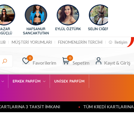
HAFSANUR
EYLÜL ÖZTÜRK
SELİN CİĞERCİ
Ü
SANCAKTUTAN
LUB
MÜŞTERİ YORUMLARI
FENOMENLERİN TERCİHİ
İletişim
0
0
Favorilerim
Sepetim
Kayıt & Giriş
M
ERKEK PARFÜM
UNİSEX PARFÜM
LARINA 3 TAKSİT İMKANI
TÜM KREDİ KARTLARINA 3 T