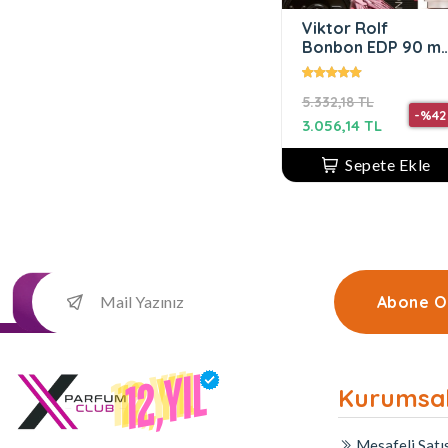
Viktor Rolf
Bonbon EDP 90 ml
Kadın Parfüm
5.332,18 TL
-%42
3.056,14 TL
Sepete Ekle
Abone O
Kurumsa
Mesafeli Satı