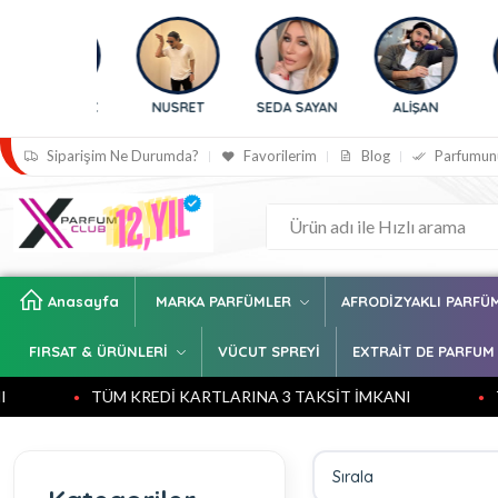
NLA BİLİÇ
NUSRET
SEDA SAYAN
ALİŞAN
BE
Siparişim Ne Durumda?
Favorilerim
Blog
Parfumun
Anasayfa
MARKA PARFÜMLER
AFRODİZYAKLI PARFÜ
FIRSAT & ÜRÜNLERİ
VÜCUT SPREYİ
EXTRAİT DE PARFUM
TÜM KREDİ KARTLARINA 3 TAKSİT İMKANI
TÜM