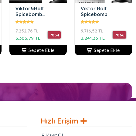
Viktor&Rolf
Viktor Rolf
Spicebomb
Spicebomb
Infrared EDT 90 ml
Metallic Musk Edp
Erkek Parfüm
90 Ml Erkek
7.252,76 TL
9.716,52 TL
Parfüm
-%54
-%66
3.305,79 TL
3.241,36 TL
Sepete Ekle
Sepete Ekle
Hızlı Erişim
Kayıt Ol