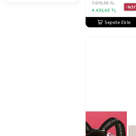
7.073,35 TL
-%37
4.433,65 TL
Sepete Ekle