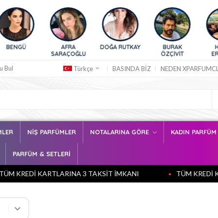
NGÜ
AFRA
DOĞA RUTKAY
BURAK
HAZAR
SARAÇOĞLU
ÖZÇİVİT
ERGÜÇL
u Bul
BASINDA BİZ
NEDEN XPARFUMC
Türkçe
MLER
NİŞ PARFÜMLER
NOTALARINA GÖRE
KADIN PARFÜ
PARFÜM & SETLERİ
 KREDİ KARTLARINA 3 TAKSİT İMKANI
TÜM KREDİ KART