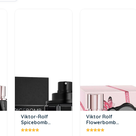
Viktor-Rolf
Viktor Rolf
Spicebomb
Flowerbomb
Nightvision EDT 90
Nectar Kadin Eau
ml Erkek Parfüm
De Parfum 90 Ml