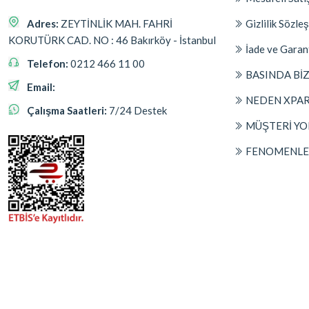
Adres:
ZEYTİNLİK MAH. FAHRİ
Gizlilik Sözle
KORUTÜRK CAD. NO : 46 Bakırköy - İstanbul
İade ve Garan
Telefon:
0212 466 11 00
BASINDA Bİ
Email:
NEDEN XPA
Çalışma Saatleri:
7/24 Destek
MÜŞTERİ YO
FENOMENLER