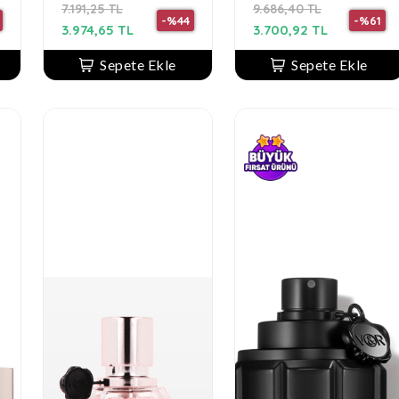
7.191,25 TL
9.686,40 TL
-%44
-%61
3.974,65 TL
3.700,92 TL
Sepete Ekle
Sepete Ekle