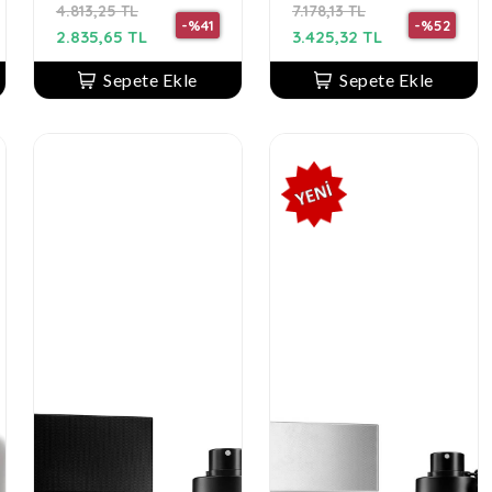
4.813,25 TL
7.178,13 TL
-%41
-%52
2.835,65 TL
3.425,32 TL
Sepete Ekle
Sepete Ekle