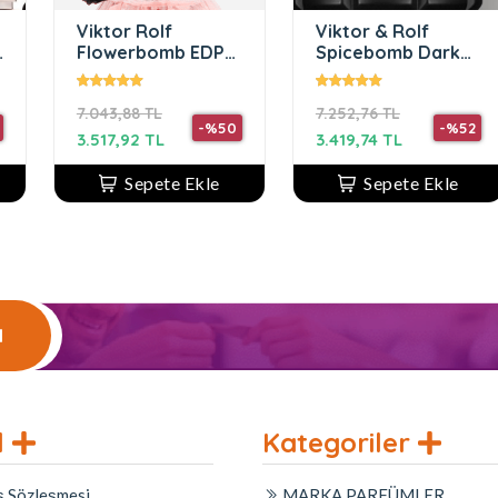
Viktor Rolf
Viktor & Rolf
Flowerbomb EDP
Spicebomb Dark
100 ml Kadın
Leather EDP 90ML
Parfüm
Erkek Parfüm
7.043,88 TL
7.252,76 TL
-%50
-%52
3.517,92 TL
3.419,74 TL
Sepete Ekle
Sepete Ekle
l
l
Kategoriler
ş Sözleşmesi
MARKA PARFÜMLER