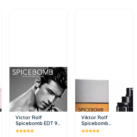
Victor Rolf
Viktor Rolf
Spicebomb EDT 90
Spicebomb
ml Erkek Parfüm
Extreme 90 ml EDP
Erkek Parfüm