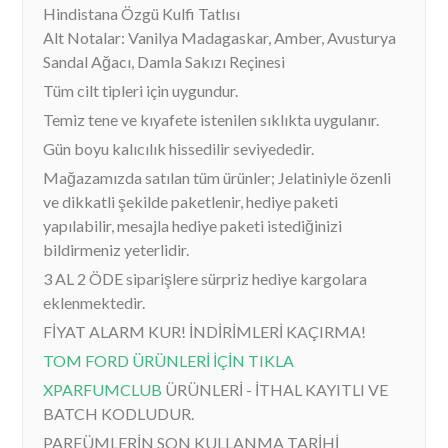
Hindistana Özgü Kulfi Tatlısı
Alt Notalar: Vanilya Madagaskar, Amber, Avusturya
Sandal Ağacı, Damla Sakızı Reçinesi
Tüm cilt tipleri için uygundur.
Temiz tene ve kıyafete istenilen sıklıkta uygulanır.
Gün boyu kalıcılık hissedilir seviyededir.
Mağazamızda satılan tüm ürünler; Jelatiniyle özenli
ve dikkatli şekilde paketlenir, hediye paketi
yapılabilir, mesajla hediye paketi istediğinizi
bildirmeniz yeterlidir.
3 AL 2 ÖDE siparişlere sürpriz hediye kargolara
eklenmektedir.
FİYAT ALARM KUR! İNDİRİMLERİ KAÇIRMA!
TOM FORD ÜRÜNLERİ İÇİN TIKLA
XPARFUMCLUB
ÜRÜNLERİ - İTHAL KAYITLI VE
BATCH KODLUDUR.
PARFÜMLERİN SON KULLANMA TARİHİ