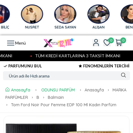
LİÇ
NUSRET
SEDA SAYAN
ALİŞAN
BENGÜ
0
0
Menü
KANI
TÜM KREDİ KARTLARINA 3 TAKSİT İMKANI
PARFUMUNU BUL
FENOMENLERİN TERCİHİ
Anasayfa
ODUNSU PARFÜM
Anasayfa
MARKA
PARFÜMLER
B
Balmain
Tom Ford Noir Pour Femme EDP 100 Ml Kadın Parfüm