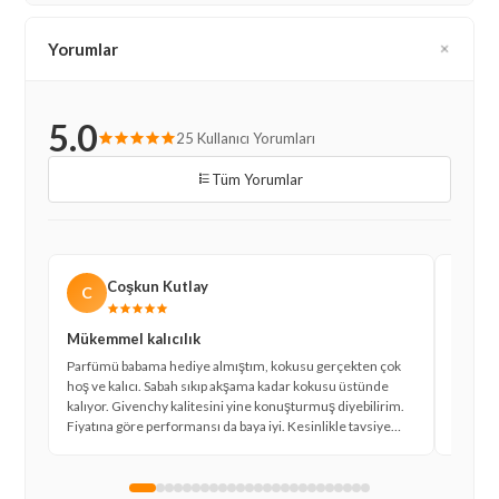
Yorumlar
5.0
25 Kullanıcı Yorumları
Tüm Yorumlar
Coşkun Kutlay
C
M
Mükemmel kalıcılık
Çok b
Parfümü babama hediye almıştım, kokusu gerçekten çok
Uzun za
hoş ve kalıcı. Sabah sıkıp akşama kadar kokusu üstünde
Hem ağı
kalıyor. Givenchy kalitesini yine konuşturmuş diyebilirim.
ihtiyac
Fiyatına göre performansı da baya iyi. Kesinlikle tavsiye
çok sev
ederim.
için de 