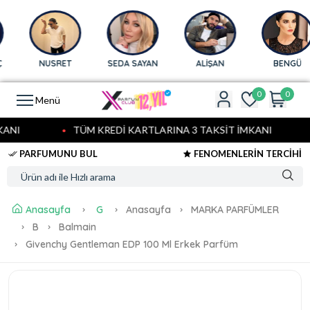
NUSRET
SEDA SAYAN
ALİŞAN
BENGÜ
0
0
Menü
ANI
TÜM KREDİ KARTLARINA 3 TAKSİT İMKANI
PARFUMUNU BUL
FENOMENLERİN TERCİHİ
Anasayfa
G
Anasayfa
MARKA PARFÜMLER
B
Balmain
Givenchy Gentleman EDP 100 Ml Erkek Parfüm