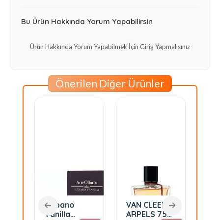
Bu Ürün Hakkında Yorum Yapabilirsin
Ürün Hakkında Yorum Yapabilmek İçin Giriş Yapmalısınız
Önerilen Diğer Ürünler
ow
Habano
VAN CLEEF
DI
Vanilla
ARPELS 75
Sa