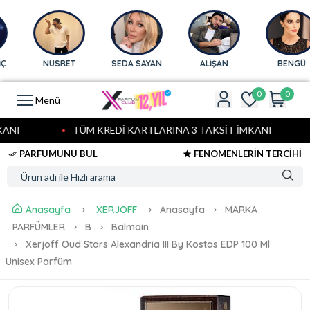
NUSRET
SEDA SAYAN
ALİŞAN
BENGÜ
0
0
Menü
ANI
TÜM KREDİ KARTLARINA 3 TAKSİT İMKANI
PARFUMUNU BUL
FENOMENLERİN TERCİHİ
Anasayfa
XERJOFF
Anasayfa
MARKA
PARFÜMLER
B
Balmain
Xerjoff Oud Stars Alexandria III By Kostas EDP 100 Ml
Unisex Parfüm