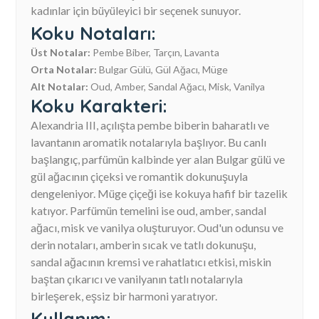
kadınlar için büyüleyici bir seçenek sunuyor.
Koku Notaları:
Üst Notalar:
Pembe Biber, Tarçın, Lavanta
Orta Notalar:
Bulgar Gülü, Gül Ağacı, Müge
Alt Notalar:
Oud, Amber, Sandal Ağacı, Misk, Vanilya
Koku Karakteri:
Alexandria III, açılışta pembe biberin baharatlı ve
lavantanın aromatik notalarıyla başlıyor. Bu canlı
başlangıç, parfümün kalbinde yer alan Bulgar gülü ve
gül ağacının çiçeksi ve romantik dokunuşuyla
dengeleniyor. Müge çiçeği ise kokuya hafif bir tazelik
katıyor. Parfümün temelini ise oud, amber, sandal
ağacı, misk ve vanilya oluşturuyor. Oud'un odunsu ve
derin notaları, amberin sıcak ve tatlı dokunuşu,
sandal ağacının kremsi ve rahatlatıcı etkisi, miskin
baştan çıkarıcı ve vanilyanın tatlı notalarıyla
birleşerek, eşsiz bir harmoni yaratıyor.
Kullanım: