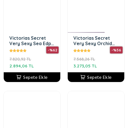
Victorias Secret
Victorias Secret
Very Sexy Sea Edp
Very Sexy Orchid
100 ml Kadın
Edp 100 ml Kadin
-%62
-%56
PARFÜMÜ
7.820,92 TL
7.568,26 TL
2.894,06 TL
3.273,05 TL
Sepete Ekle
Sepete Ekle