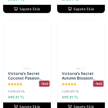
Sepete Ekle
Sepete Ekle
Victoria's Secret
Vıctorıa's Secret
Coconut Passion
Autumn Blossom
Vücut Spreyi 250
Vücut Spreyi 250 ml
-%42
-%42
ML
1.201,23 TL
1.201,23 TL
695,91 TL
695,91 TL
Sepete Ekle
Sepete Ekle