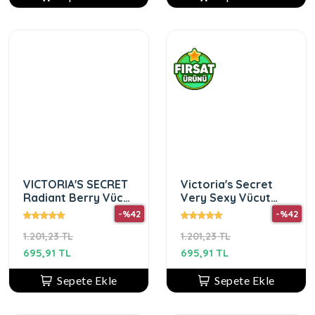
VICTORIA'S SECRET
Victoria's Secret
Radiant Berry Vücut
Very Sexy Vücut
Spreyi 250 ML
Spreyi 250 ml
-%42
-%42
1.201,23 TL
1.201,23 TL
695,91 TL
695,91 TL
Sepete Ekle
Sepete Ekle