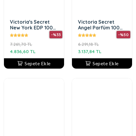
Victoria's Secret
Victoria Secret
New York EDP 100
Angel Parfüm 100
ml Kadın Parfüm
ml edp
-%33
-%50
7.261,70 TL
6.291,18 TL
4.836,60 TL
3.137,84 TL
Sepete Ekle
Sepete Ekle