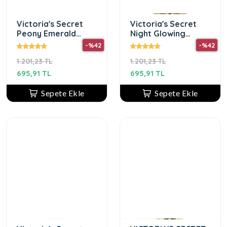
Victoria's Secret
Victoria's Secret
Peony Emerald
Night Glowing
Woods Fragrance
Vanilla Vücut Spreyi
-%42
-%42
Mist 250Ml
250 Ml
1.201,23 TL
1.201,23 TL
695,91 TL
695,91 TL
Sepete Ekle
Sepete Ekle