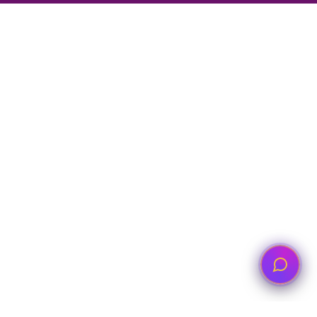
Abone Ol
ZEYTİNLİK MAH. FAHRİ KORUTÜRK CAD. NO : 46
Bakırköy - İstanbul
0212 466 11 00
7/24 Destek