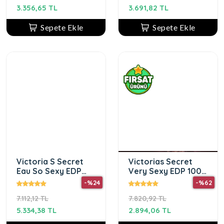
3.356,65 TL
3.691,82 TL
Sepete Ekle
Sepete Ekle
Victoria S Secret
Victorias Secret
Eau So Sexy EDP
Very Sexy EDP 100
100 ml Kadın Parfüm
ml Kadın Parfüm
-%24
-%62
7.112,12 TL
7.820,92 TL
5.334,38 TL
2.894,06 TL