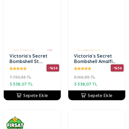
Victoria`s Secret
Victoria`s Secret
Bombshell St.
Bombshell Amalfi
Tropez for women
for women Edp 100
-%54
-%56
Edp 100 ml Bayan
ml Bayan parfümü
7.730,83 TL
8.160,85 TL
parfümü
3.538,07 TL
3.538,07 TL
Sepete Ekle
Sepete Ekle