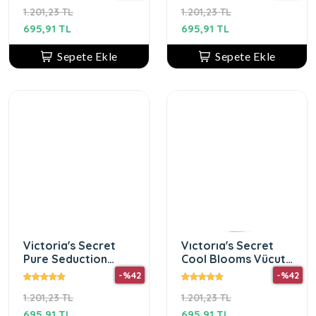
1.201,23 TL
1.201,23 TL
695,91 TL
695,91 TL
Sepete Ekle
Sepete Ekle
Victoria's Secret
Vıctorıa's Secret
Pure Seduction
Cool Blooms Vücut
Vücut Spreyi 250
Spreyi 250 ml
-%42
-%42
ML
1.201,23 TL
1.201,23 TL
695,91 TL
695,91 TL