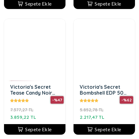
Sepete Ekle
Sepete Ekle
Victoria's Secret
Victoria's Secret
Tease Candy Noir
Bombshell EDP 50
EDP 100ML Kadın
ML KADIN PARFÜMÜ
-%47
-%62
Parfümü
7.377,27 TL
5.852,78 TL
3.859,22 TL
2.217,47 TL
Sepete Ekle
Sepete Ekle