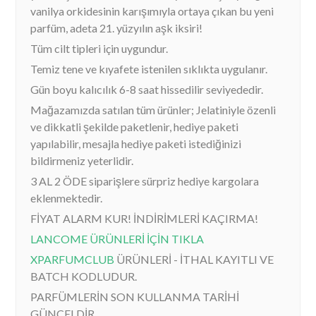
vanilya orkidesinin karışımıyla ortaya çıkan bu yeni
parfüm, adeta 21. yüzyılın aşk iksiri!
Tüm cilt tipleri için uygundur.
Temiz tene ve kıyafete istenilen sıklıkta uygulanır.
Gün boyu kalıcılık 6-8 saat hissedilir seviyededir.
Mağazamızda satılan tüm ürünler; Jelatiniyle özenli
ve dikkatli şekilde paketlenir, hediye paketi
yapılabilir, mesajla hediye paketi istediğinizi
bildirmeniz yeterlidir.
3 AL 2 ÖDE siparişlere sürpriz hediye kargolara
eklenmektedir.
FİYAT ALARM KUR! İNDİRİMLERİ KAÇIRMA!
LANCOME ÜRÜNLERİ İÇİN TIKLA
XPARFUMCLUB
ÜRÜNLERİ - İTHAL KAYITLI VE
BATCH KODLUDUR.
PARFÜMLERİN SON KULLANMA TARİHİ
GÜNCELDİR.