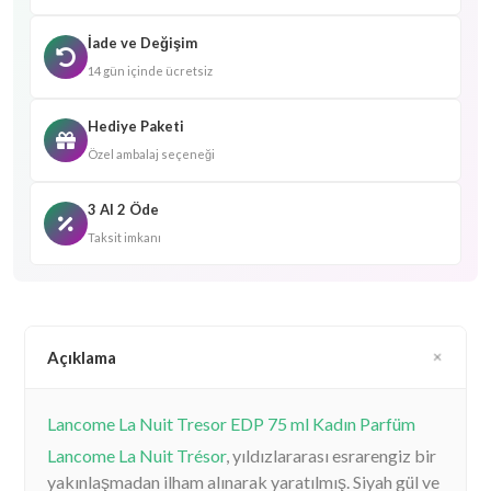
İade ve Değişim
14 gün içinde ücretsiz
Hediye Paketi
Özel ambalaj seçeneği
3 Al 2 Öde
Taksit imkanı
Açıklama
Lancome La Nuit Tresor EDP 75 ml Kadın Parfüm
Lancome La Nuit Trésor
, yıldızlararası esrarengiz bir
yakınlaşmadan ilham alınarak yaratılmış. Siyah gül ve