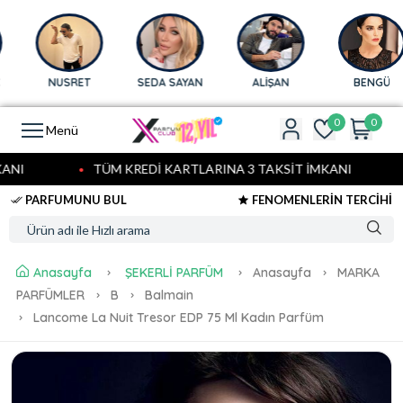
NUSRET
SEDA SAYAN
ALİŞAN
BENGÜ
0
0
Menü
NI
TÜM KREDİ KARTLARINA 3 TAKSİT İMKANI
PARFUMUNU BUL
FENOMENLERİN TERCİHİ
Anasayfa
ŞEKERLİ PARFÜM
Anasayfa
MARKA
PARFÜMLER
B
Balmain
Lancome La Nuit Tresor EDP 75 Ml Kadın Parfüm