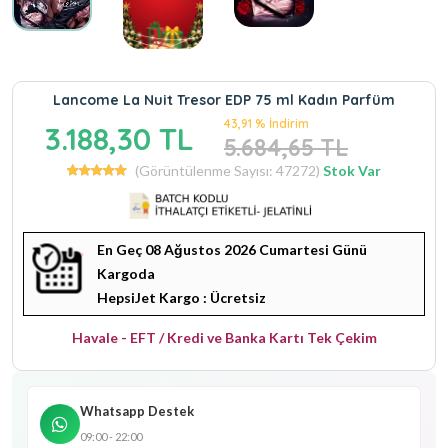
Lancome La Nuit Tresor EDP 75 ml Kadın Parfüm
43,91 % İndirim
3.188,30 TL
5.684,65 TL
(Görüntülenme Sayısı: 47272)
Stok Var
En Geç 08 Ağustos 2026 Cumartesi Günü
Kargoda
HepsiJet Kargo : Ücretsiz
Havale - EFT / Kredi ve Banka Kartı Tek Çekim
Whatsapp Destek
09:00 - 22:00