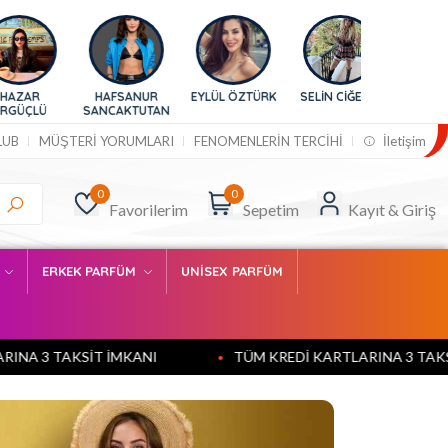
SANUR
EYLÜL ÖZTÜRK
SELİN CİĞERCİ
BURCU
KTUTAN
ESMERSOY
LUB
MÜŞTERİ YORUMLARI
FENOMENLERİN TERCİHİ
İletişim
0
0
Favorilerim
Sepetim
Kayıt & Giriş
M
ERKEK PARFÜM
UNİSEX PARFÜM
T İMKANI
TÜM KREDİ KARTLARINA 3 TAKSİT İMKANI