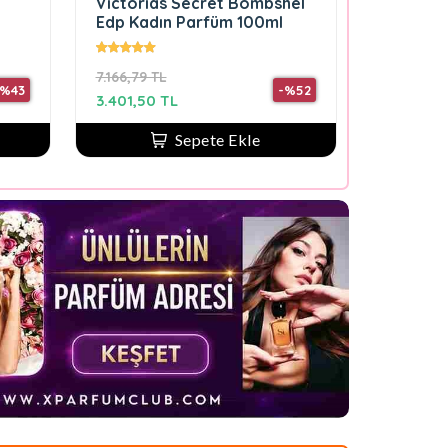
Victorias Secret Bombshel
Edp Kadın Parfüm 100ml
7.166,79 TL
-%43
-%52
3.401,50 TL
Sepete Ekle