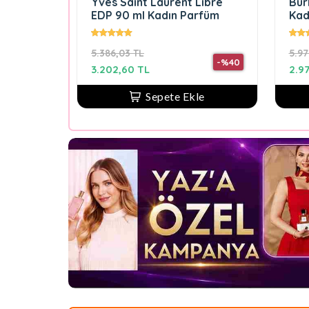
Yves Saint Laurent Libre
Bur
EDP 90 ml Kadın Parfüm
Kad
5.386,03 TL
5.97
-%40
3.202,60 TL
2.9
Sepete Ekle