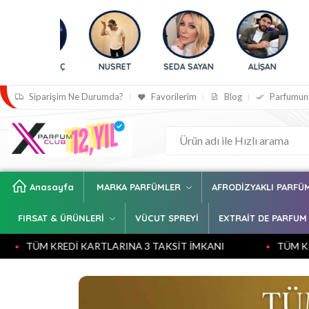
NUSRET
SEDA SAYAN
ALİŞAN
BENGÜ
S
Siparişim Ne Durumda?
Favorilerim
Blog
Parfumun
Anasayfa
MARKA PARFÜMLER
AFRODİZYAKLI PARFÜ
FIRSAT & ÜRÜNLERİ
VÜCUT SPREYİ
EXTRAİT DE PARFUM
Dİ KARTLARINA 3 TAKSİT İMKANI
TÜM KREDİ KARTLARI