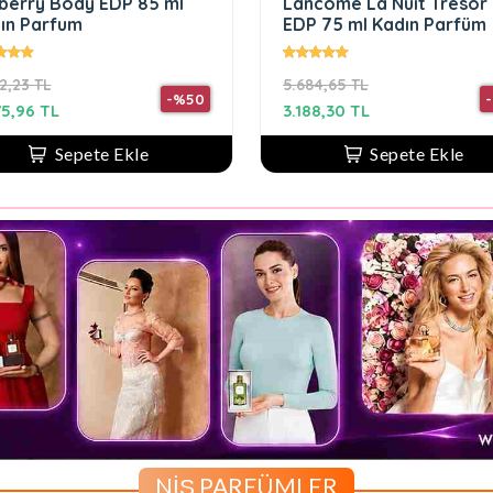
berry Body EDP 85 ml
Lancome La Nuit Tresor
ın Parfum
EDP 75 ml Kadın Parfüm
2,23 TL
5.684,65 TL
-%50
75,96 TL
3.188,30 TL
Sepete Ekle
Sepete Ekle
NİŞ PARFÜMLER