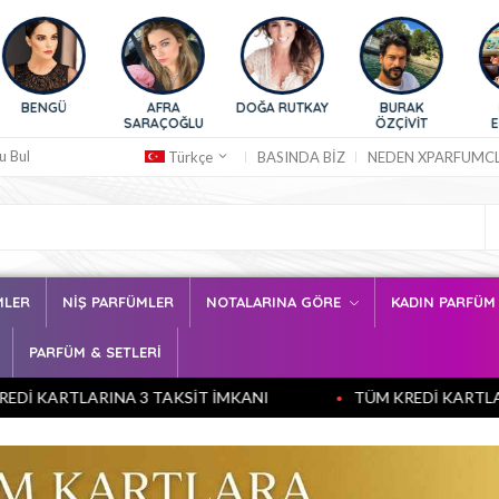
AFRA
DOĞA RUTKAY
BURAK
HAZAR
HAF
ARAÇOĞLU
ÖZÇİVİT
ERGÜÇLÜ
SANCA
u Bul
BASINDA BİZ
NEDEN XPARFUMC
Türkçe
MLER
NİŞ PARFÜMLER
NOTALARINA GÖRE
KADIN PARFÜ
PARFÜM & SETLERİ
NA 3 TAKSİT İMKANI
TÜM KREDİ KARTLARINA 3 TAKSİ