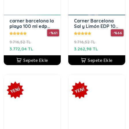
carner barcelona la
Carner Barcelona
playa 100 ml edp
Sal y Limón EDP 100
unisex parfüm
ML Kadın Parfüm
-%61
-%66
9.716,52 TL
9.716,52 TL
3.772,04 TL
3.262,98 TL
Sepete Ekle
Sepete Ekle