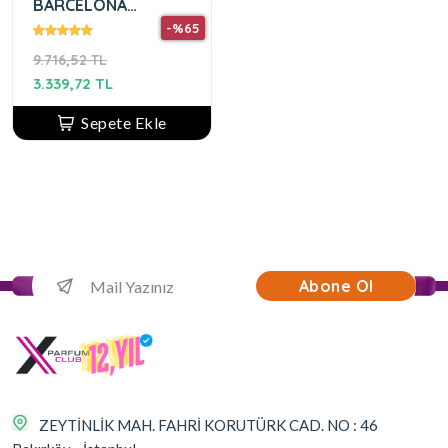
BARCELONA
REVOLUCION 100ML
-%65
EDP Erkek Parfüm
9.716,52 TL
3.339,72 TL
Sepete Ekle
Abone Ol
ZEYTİNLİK MAH. FAHRİ KORUTÜRK CAD. NO : 46