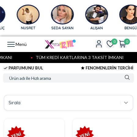
Ç
NUSRET
SEDA SAYAN
ALİŞAN
BENGÜ
0
0
Menü
KANI
TÜM KREDİ KARTLARINA 3 TAKSİT İMKANI
PARFUMUNU BUL
FENOMENLERİN TERCİHİ