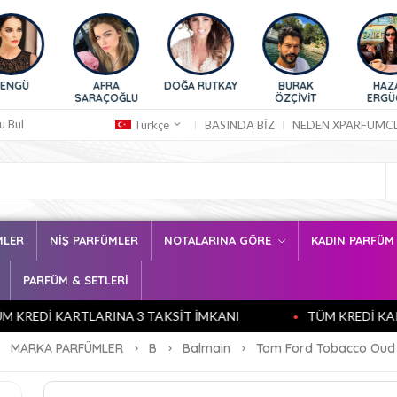
AFRA
DOĞA RUTKAY
BURAK
HAZAR
SARAÇOĞLU
ÖZÇİVİT
ERGÜÇLÜ
u Bul
BASINDA BİZ
NEDEN XPARFUMC
Türkçe
MLER
NİŞ PARFÜMLER
NOTALARINA GÖRE
KADIN PARFÜ
PARFÜM & SETLERİ
EDİ KARTLARINA 3 TAKSİT İMKANI
TÜM KREDİ KARTLAR
MARKA PARFÜMLER
B
Balmain
Tom Ford Tobacco Oud