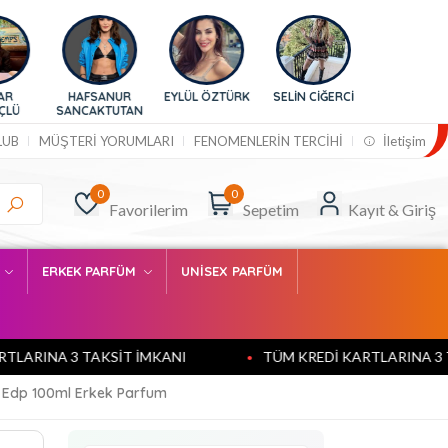
HAFSANUR
EYLÜL ÖZTÜRK
SELİN CİĞERCİ
BURCU
SANCAKTUTAN
ESMERSOY
LUB
MÜŞTERİ YORUMLARI
FENOMENLERİN TERCİHİ
İletişim
0
0
Favorilerim
Sepetim
Kayıt & Giriş
M
ERKEK PARFÜM
UNİSEX PARFÜM
INA 3 TAKSİT İMKANI
TÜM KREDİ KARTLARINA 3 TAKS
 Edp 100ml Erkek Parfum