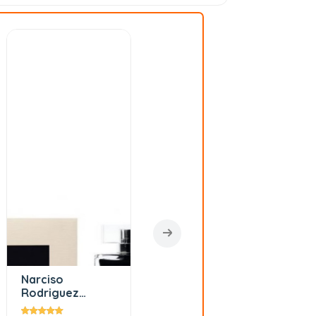
ARMAF Club De
Tiziana Terenzi
Nuıt Intense Edt
Ursa Extrait De
T 90
105ml
Parfum 100 ml