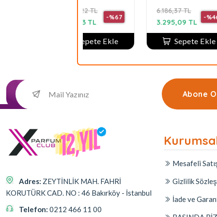
100 Ml Unisex
Unise
11.250,22 TL
6.186,37 TL
20.60
-%67
-%46
3.617,33 TL
3.295,09 TL
5.599
Sepete Ekle
Sepete Ekle
Abone O
Kurumsa
Mesafeli Satı
Adres:
ZEYTİNLİK MAH. FAHRİ
Gizlilik Sözle
KORUTÜRK CAD. NO : 46 Bakırköy - İstanbul
İade ve Garan
Telefon:
0212 466 11 00