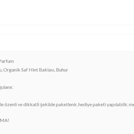
 Parfum
u, Organik Saf Hint Baklası, Buhur
ulanır.
 özenli ve dikkatli şekilde paketlenir, hediye paketi yapılabilir, m
RMA!