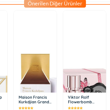
Önerilen Diğer Ürünler
n Francis
Viktor Rolf
Narciso
jian Grand
Flowerbomb
Rodriguez
70 ml EDP
Nectar Kadin Eau
Narciso ED