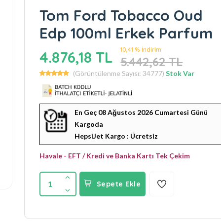
Tom Ford Tobacco Oud
Edp 100ml Erkek Parfum
10,41 % İndirim
4.876,18 TL
5.442,62 TL
(Görüntülenme Sayısı: 34777)
Stok Var
En Geç 08 Ağustos 2026 Cumartesi Günü
Kargoda
HepsiJet Kargo : Ücretsiz
Havale - EFT / Kredi ve Banka Kartı Tek Çekim
1
Sepete Ekle