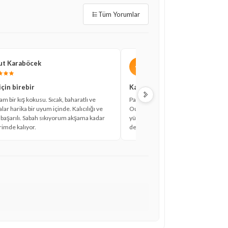
Tüm Yorumlar
ut Karaböcek
Özkan Erbulak
�
için birebir
Kaliteli ve kalıcı
m bir kış kokusu. Sıcak, baharatlı ve
Parfümün kokusu gerçekten çok hoş 
ar harika bir uyum içinde. Kalıcılığı ve
Oud sevenler kesinlikle bayılacaktır. 
 başarılı. Sabah sıkıyorum akşama kadar
yüksek, kıyafetlerimde birkaç gün kal
imde kalıyor.
değen bir ürün.