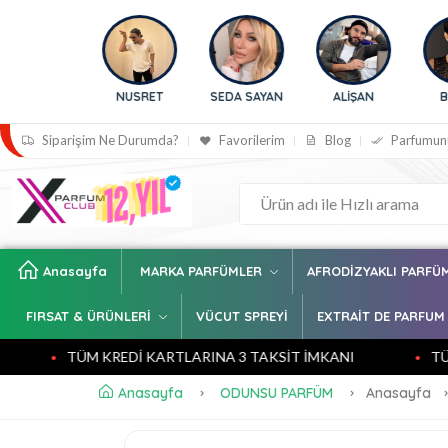
İLİÇ
NUSRET
SEDA SAYAN
ALİŞAN
BENGÜ
Siparişim Ne Durumda?
Favorilerim
Blog
Parfumun
Anasayfa
MARKA PARFÜMLER
AFRODİZYAKLI PARFÜ
FIRSAT & ÜRÜNLERİ
VÜCUT SPREYİ
EXTRAİT DE PARFUM
TÜM KREDİ KARTLARINA 3 TAKSİT İMKANI
TÜM KR
Anasayfa
ODUNSU PARFÜM
Anasayfa