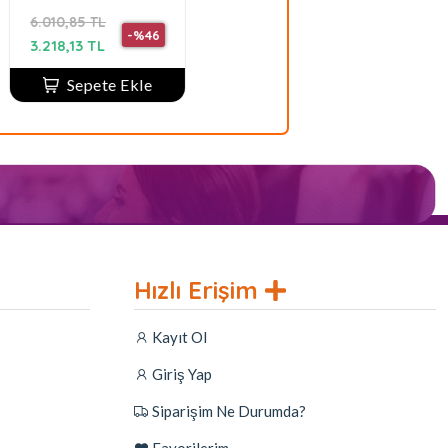
arfüm
6.335,51 TL
11.282,80 TL
-%46
-%50
-%66
3.121,70 TL
3.749,11 TL
 Ekle
Sepete Ekle
Hızlı Erişim
Kayıt Ol
Giriş Yap
Siparişim Ne Durumda?