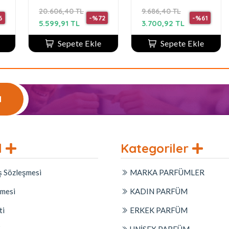
x
De Parfum 90 Ml
ml Kadın P
6,40 TL
9.686,40 TL
6.010,85 TL
-%72
-%61
,91 TL
3.700,92 TL
3.218,13 TL
Sepete Ekle
Sepete Ekle
Sepete
l
l
Kategoriler
ş Sözleşmesi
MARKA PARFÜMLER
şmesi
KADIN PARFÜM
ti
ERKEK PARFÜM