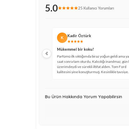
5.0
25 Kullanıcı Yorumları
Kadir Öztürk
K
Mükemmel bir koku!
Parfümü ilk sıktığımda biraz yoğun geldi ama y
saat sonra tam oturdu. Kalıcılığı inanılmaz, gün
üzerimdeydi ve sürekli iltifat aldım. Tom Ford
kalitesini yine konuşturmuş. Kesinlikle tavsiye
ederim, özellikle özel günler için harika bir seç
Bu Ürün Hakkında Yorum Yapabilirsin