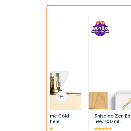
Orgasme Gold
Shiseido Zen Edp
Maiso
by Michele
new 100 ml
Kurkd
Franzese Edp
Bayan Parfüm
Soir 