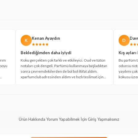
Kenan Ayaydın
Dav
K
D
Beklediğimden daha iyiydi
Kış ayları 
arım
Koku gerçekten çok farklı ve etkileyici. Oud ve tütün
Bu parfüm ta
 boyu
notaları çok dengeli. Parfümü kullanmaya başladıktan
odunsu notal
sonra çevremdekilerden de bol bol iltifat aldım.
yayılımı çok
xparfumclub adresinden aldım ve hızlı teslimat için
kokusu üzer
im.
teşekkürler.
Ürün Hakkında Yorum Yapabilmek İçin Giriş Yapmalısınız