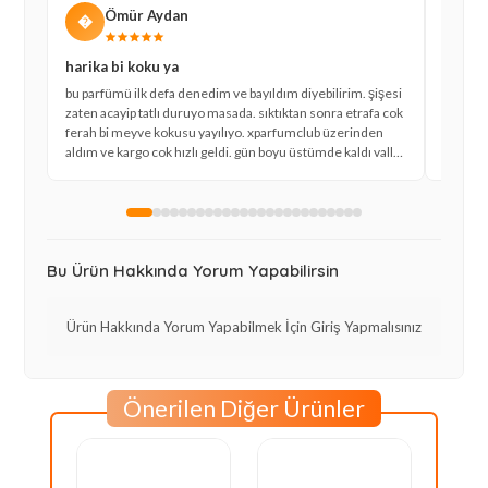
Ömür Aydan
�
�
harika bi koku ya
tam y
bu parfümü ilk defa denedim ve bayıldım diyebilirim. şişesi
geçenl
zaten acayip tatlı duruyo masada. sıktıktan sonra etrafa cok
sipariş
ferah bi meyve kokusu yayılıyo. xparfumclub üzerinden
çarkıfe
aldım ve kargo cok hızlı geldi. gün boyu üstümde kaldı valla
gayet sa
herkes sordu.
olmasın
Bu Ürün Hakkında Yorum Yapabilirsin
Ürün Hakkında Yorum Yapabilmek İçin Giriş Yapmalısınız
Önerilen Diğer Ürünler