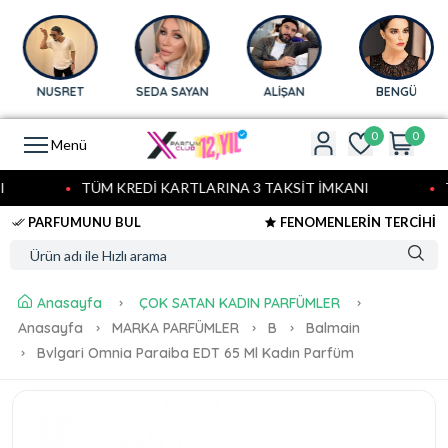
NUSRET
SEDA SAYAN
ALİŞAN
BENGÜ
0
0
Menü
TÜM KREDİ KARTLARINA 3 TAKSİT İMKANI
T
PARFUMUNU BUL
FENOMENLERİN TERCİHİ
Anasayfa
ÇOK SATAN KADIN PARFÜMLER
Anasayfa
MARKA PARFÜMLER
B
Balmain
Bvlgari Omnia Paraiba EDT 65 Ml Kadın Parfüm