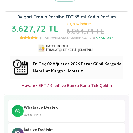
Bvlgari Omnia Paraiba EDT 65 ml Kadın Parfüm
40,18 % İndirim
3.627,72 TL
6.064,74 TL
(Görüntülenme Sayısı: 54123)
Stok Var
En Geç 09 Ağustos 2026 Pazar Günü Kargoda
HepsiJet Kargo : Ücretsiz
Havale - EFT / Kredi ve Banka Kartı Tek Çekim
Whatsapp Destek
09:00 - 22:00
İade ve Değişim