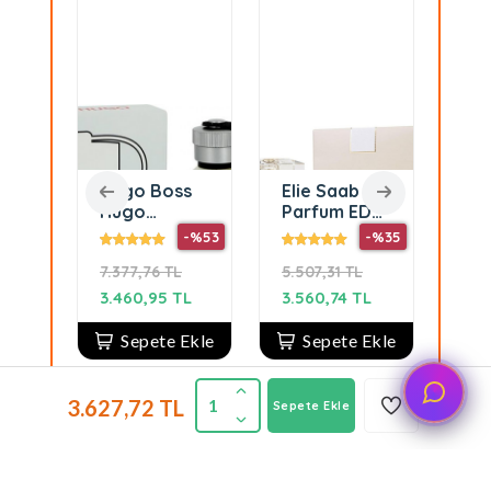
ub
Hugo Boss
Elie Saab Le
Chr
Hugo
Parfum EDP
Di
P
Reversed
90 ml Kadın
Sa
-%45
-%53
-%35
kek
EDT 125 ml
Parfüm
Pa
L
7.377,76 TL
5.507,31 TL
10.
Erkek
ml 
Parfüm
Pa
TL
3.460,95 TL
3.560,74 TL
4.2
Sepete Ekle
Sepete Ekle
3.627,72 TL
1
Sepete Ekle