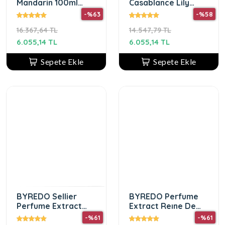
Mandarin 100ml
Casablance Lily
unisex parfüm
Extract 100ML
-%63
-%58
unisex parfüm
16.367,64 TL
14.547,79 TL
6.055,14 TL
6.055,14 TL
Sepete Ekle
Sepete Ekle
BYREDO Sellier
BYREDO Perfume
Perfume Extract
Extract Reıne De
100ML Parfüm
Nuıt 100 ML UNİSEX
-%61
-%61