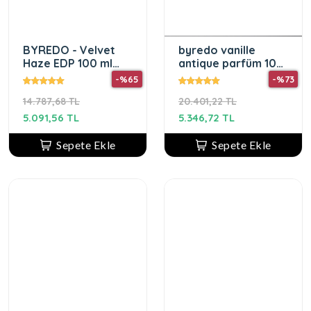
BYREDO - Velvet
byredo vanille
Haze EDP 100 ml
antique parfüm 100
Unisex Parfüm
ML UNISEX
-%65
-%73
14.787,68 TL
20.401,22 TL
5.091,56 TL
5.346,72 TL
Sepete Ekle
Sepete Ekle