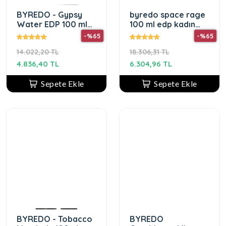
BYREDO - Gypsy
byredo space rage
Water EDP 100 ml
100 ml edp kadın
Unisex Parfüm
parfüm
-%65
-%65
14.022,20 TL
18.306,31 TL
4.836,40 TL
6.304,96 TL
Sepete Ekle
Sepete Ekle
BYREDO - Tobacco
BYREDO