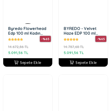
Byredo Flowerhead
BYREDO - Velvet
Edp 100 ml Kadın
Haze EDP 100 ml
Parfüm
Unisex Parfüm
-%65
-%65
14.672,86 TL
14.787,68 TL
5.091,56 TL
5.091,56 TL
Sepete Ekle
Sepete Ekle