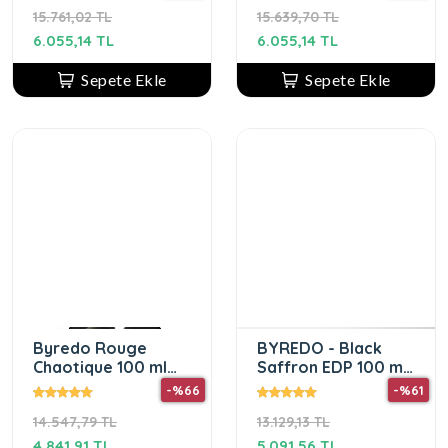
PARFÜM
15.761,02 TL
15.639,70 TL
6.055,14 TL
6.055,14 TL
Sepete Ekle
Sepete Ekle
Byredo Rouge
BYREDO - Black
Chaotique 100 ml
Saffron EDP 100 ml
unisex parfum
Unisex Parfüm
-%66
-%61
14.547,79 TL
13.129,13 TL
4.841,91 TL
5.091,56 TL