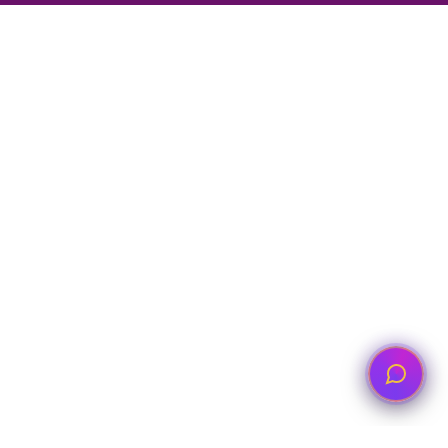
Abone Ol
ZEYTİNLİK MAH. FAHRİ KORUTÜRK CAD. NO : 46
Bakırköy - İstanbul
0212 466 11 00
7/24 Destek