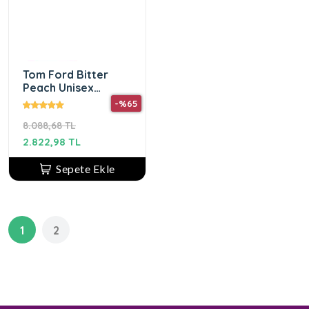
Tom Ford Bitter
Peach Unisex
Parfüm Edp 50 Ml
-%65
8.088,68 TL
2.822,98 TL
Sepete Ekle
1
2