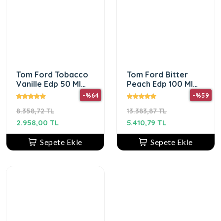
Tom Ford Tobacco
Tom Ford Bitter
Vanille Edp 50 Ml
Peach Edp 100 Ml
Erkek Parfüm
Unısex Parfüm
-%64
-%59
8.358,72 TL
13.383,87 TL
2.958,00 TL
5.410,79 TL
Sepete Ekle
Sepete Ekle