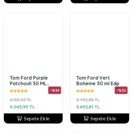
Tom Ford Purple
Tom Ford Vert
Patchouli 50 ML
Boheme 50 ml Edp
Unisex
-%34
-%32
6.153,63 TL
5.452,88 TL
4.043,95 TL
3.653,81 TL
Sepete Ekle
Sepete Ekle