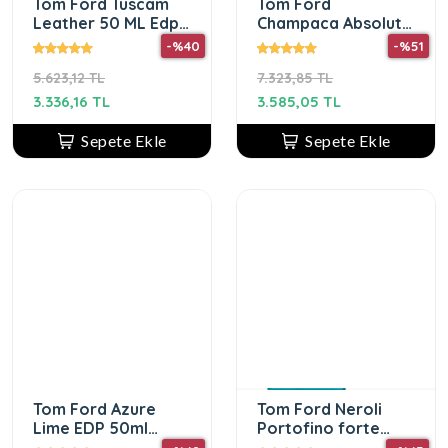
Tom Ford Tuscam
Tom Ford
Leather 50 ML Edp
Champaca Absolute
Unisex Parfüm
Edp 50ml unisex
-%40
-%51
5.623,12 TL
7.323,85 TL
3.336,16 TL
3.585,05 TL
Sepete Ekle
Sepete Ekle
Tom Ford Azure
Tom Ford Neroli
Lime EDP 50ml
Portofino forte
Unisex
50ml Edp Unisex