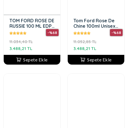
TOM FORD ROSE DE
Tom Ford Rose De
RUSSIE 100 ML EDP
Chine 100ml Unisex
PARFÜM
PARFÜM
-%68
-%68
11.034,40 TL
11.052,85 TL
3.488,21 TL
3.488,21 TL
Sepete Ekle
Sepete Ekle