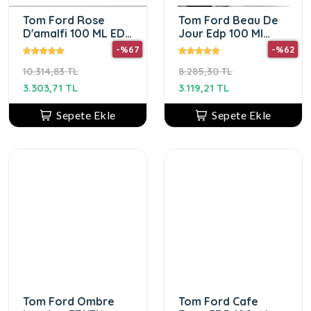
Tom Ford Rose
Tom Ford Beau De
D'amalfi 100 ML EDP
Jour Edp 100 Ml
UNİSEX PARFÜM
Parfüm ERKEK
-%67
-%62
10.314,83 TL
8.285,30 TL
3.303,71 TL
3.119,21 TL
Sepete Ekle
Sepete Ekle
Tom Ford Ombre
Tom Ford Cafe