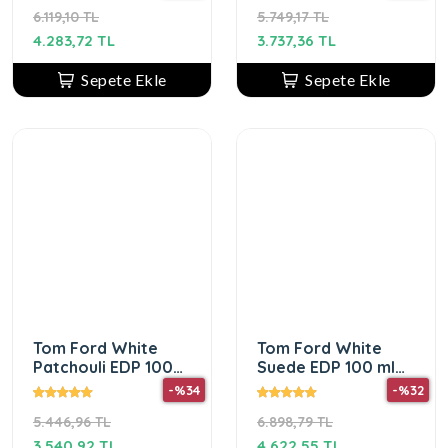
6.119,10 TL
5.749,17 TL
4.283,72 TL
3.737,36 TL
Sepete Ekle
Sepete Ekle
Tom Ford White
Tom Ford White
Patchouli EDP 100
Suede EDP 100 ml
ml Kadın Parfüm
Unisex
-%34
-%32
5.446,96 TL
6.898,79 TL
3.540,92 TL
4.622,55 TL