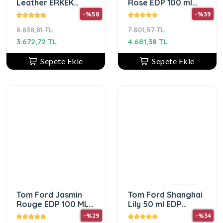
Leather ERKEK
Rose EDP 100 ml
Parfüm 100 Ml
Unisex Parfüm
-%58
-%39
PARFUM
8.838,81 TL
7.801,57 TL
3.672,72 TL
4.681,38 TL
Sepete Ekle
Sepete Ekle
Tom Ford Jasmin
Tom Ford Shanghai
Rouge EDP 100 ML
Lily 50 ml EDP
Unisex Parfüm
Unisex Parfüm
-%29
-%34