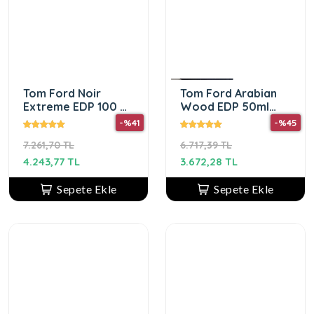
Tom Ford Noir
Tom Ford Arabian
Extreme EDP 100 ml
Wood EDP 50ml
Erkek Parfüm
Unisex
-%41
-%45
7.261,70 TL
6.717,39 TL
4.243,77 TL
3.672,28 TL
Sepete Ekle
Sepete Ekle