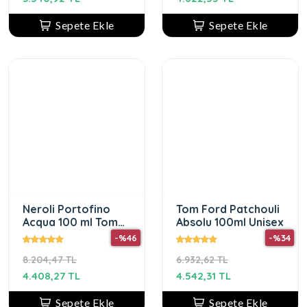
Sepete Ekle
Sepete Ekle
Neroli Portofino
Tom Ford Patchouli
Acqua 100 ml Tom
Absolu 100ml Unisex
Ford Unisex
-%46
-%34
8.204,47 TL
6.932,62 TL
4.408,27 TL
4.542,31 TL
Sepete Ekle
Sepete Ekle