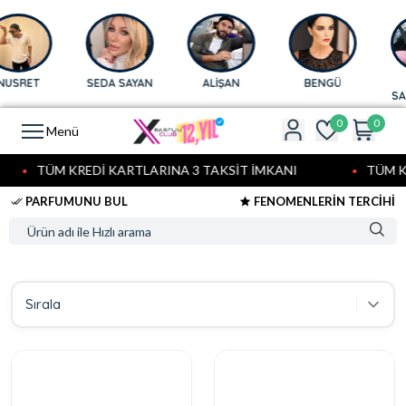
T
SEDA SAYAN
ALİŞAN
BENGÜ
AFRA
SARAÇO
0
0
Menü
TÜM KREDİ KARTLARINA 3 TAKSİT İMKANI
TÜM KREDİ
PARFUMUNU BUL
FENOMENLERİN TERCİHİ