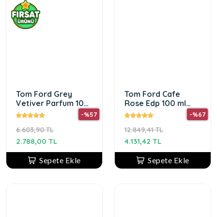
Tom Ford Grey
Tom Ford Cafe
Vetiver Parfum 100
Rose Edp 100 ml
ml Erkek Parfüm
Kadın Parfüm
-%57
-%67
6.603,90 TL
12.849,41 TL
2.788,00 TL
4.131,42 TL
Sepete Ekle
Sepete Ekle