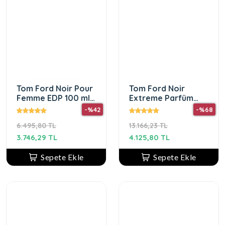
Tom Ford Noir Pour
Tom Ford Noir
Femme EDP 100 ml
Extreme Parfüm
Kadın Parfüm
100 Ml erkek
-%42
-%68
parfümü
6.495,80 TL
13.166,23 TL
3.746,29 TL
4.125,80 TL
Sepete Ekle
Sepete Ekle