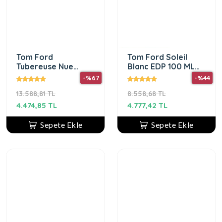
Tom Ford
Tom Ford Soleil
Tubereuse Nue
Blanc EDP 100 ML
100ML unisex
Unisex Parfüm
-%67
-%44
Parfüm
13.588,81 TL
8.558,68 TL
4.474,85 TL
4.777,42 TL
Sepete Ekle
Sepete Ekle