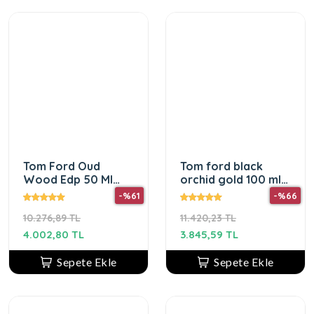
Tom Ford Oud
Tom ford black
Wood Edp 50 Ml
orchid gold 100 ml
Parfüm
Unisex Parfüm
-%61
-%66
10.276,89 TL
11.420,23 TL
4.002,80 TL
3.845,59 TL
Sepete Ekle
Sepete Ekle