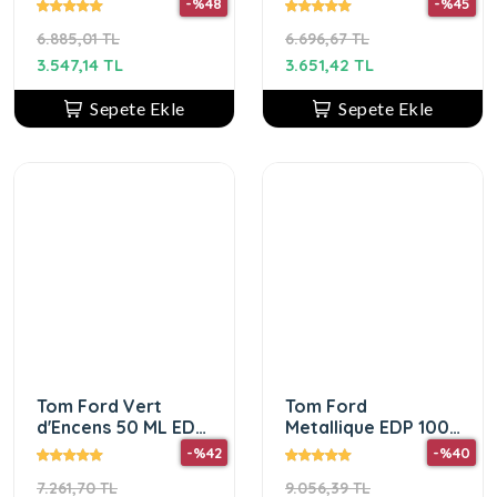
-%48
-%45
6.885,01 TL
6.696,67 TL
3.547,14 TL
3.651,42 TL
Sepete Ekle
Sepete Ekle
Tom Ford Vert
Tom Ford
d'Encens 50 ML EDP
Metallique EDP 100
Unisex
ml Kadın Parfüm
-%42
-%40
7.261,70 TL
9.056,39 TL