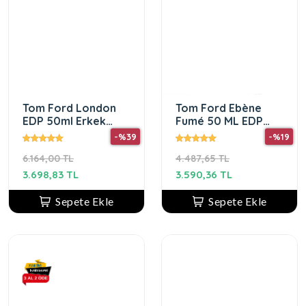
Tom Ford London
Tom Ford Ebène
EDP 50ml Erkek
Fumé 50 ML EDP
Parfüm
Unisex Parfüm
-%39
-%19
6.164,00 TL
4.487,65 TL
3.698,83 TL
3.590,36 TL
Sepete Ekle
Sepete Ekle