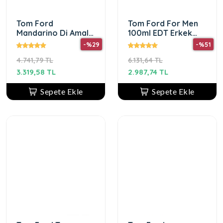
Tom Ford
Tom Ford For Men
Mandarino Di Amalfi
100ml EDT Erkek
50 ml Edp Unisex
Parfüm
-%29
-%51
Parfüm
4.741,79 TL
6.131,64 TL
3.319,58 TL
2.987,74 TL
Sepete Ekle
Sepete Ekle