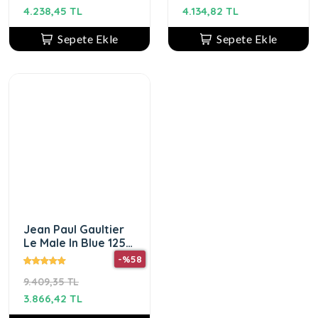
100 ml-
4.238,45 TL
4.134,82 TL
Sepete Ekle
Sepete Ekle
Jean Paul Gaultier
Le Male In Blue 125
ml edp ERKEK
-%58
PARFÜMÜ
9.409,35 TL
3.866,42 TL