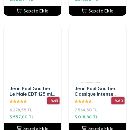
Sepete Ekle
Sepete Ekle
Jean Paul Gaultier
Jean Paul Gaultier
Le Male EDT 125 ml
Classique Intense
Erkek Parfüm
Edp 100 Ml Kadın
-%43
-%60
Parfüm
6.278,55 TL
7.564,50 TL
3.557,00 TL
3.018,88 TL
Sepete Ekle
Sepete Ekle