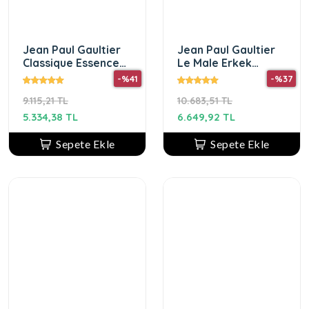
Jean Paul Gaultier
Jean Paul Gaultier
Classique Essence
Le Male Erkek
De Parfum EDP 100
Parfüm Seti
-%41
-%37
ml Kadın Parfüm
9.115,21 TL
10.683,51 TL
5.334,38 TL
6.649,92 TL
Sepete Ekle
Sepete Ekle