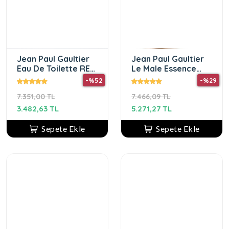
Jean Paul Gaultier
Jean Paul Gaultier
Eau De Toilette RED
Le Male Essence
BY 125 ML
EDP 125 ml Erkek
-%52
-%29
Parfüm
7.351,00 TL
7.466,09 TL
3.482,63 TL
5.271,27 TL
Sepete Ekle
Sepete Ekle