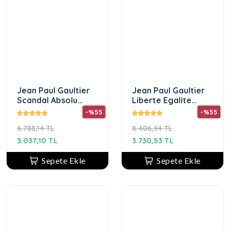
Jean Paul Gaultier
Jean Paul Gaultier
Scandal Absolu
Liberte Egalite
Parfüm Concentré
Sexualite Edt 125 ml
-%55
-%55
EDP 80ML Kadın
6.788,14 TL
8.406,94 TL
Parfüm
3.037,10 TL
3.730,53 TL
Sepete Ekle
Sepete Ekle