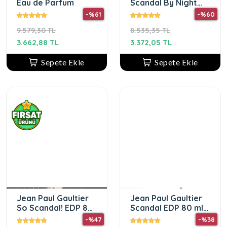
Eau de Parfum
Scandal By Night
EDP 80 ml Kadın
-%61
-%60
Parfüm
9.579,30 TL
8.535,35 TL
3.662,88 TL
3.372,05 TL
Sepete Ekle
Sepete Ekle
Jean Paul Gaultier
Jean Paul Gaultier
So Scandal! EDP 80
Scandal EDP 80 ml
ml Kadın Parfüm
Kadın Parfüm
-%47
-%38