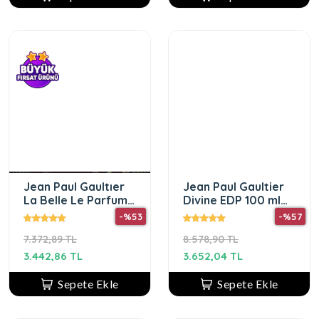
Jean Paul Gaultıer
Jean Paul Gaultier
La Belle Le Parfum
Divine EDP 100 ml
Edp 100 Ml
Kadın Parfüm
-%53
-%57
7.372,89 TL
8.578,90 TL
3.442,86 TL
3.652,04 TL
Sepete Ekle
Sepete Ekle