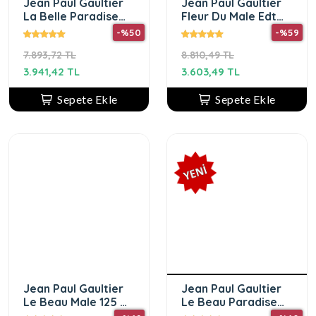
Jean Paul Gaultier
Jean Paul Gaultier
La Belle Paradise
Fleur Du Male Edt
Garden Kadın
Erkek Parfüm 125ml
-%50
-%59
Parfüm Edp 125 Ml
7.893,72 TL
8.810,49 TL
3.941,42 TL
3.603,49 TL
Sepete Ekle
Sepete Ekle
Jean Paul Gaultier
Jean Paul Gaultier
Le Beau Male 125 ml
Le Beau Paradise
Edt Erkek Parfümü
Fall EDP 125 ml