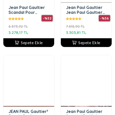
Jean Paul Gaultier
Jean Paul Gaultier
Scandal Pour
Jean Paul Gaultıer
Homme Le Parfum
Scandal Gold Kadın
-%52
-%56
Intense EDP 100 ml
Parfüm 80ml Edp
6.873,92 TL
7.618,90 TL
Erkek Parfüm
3.278,17 TL
3.303,81 TL
Sepete Ekle
Sepete Ekle
JEAN PAUL Gaultier²
Jean Paul Gaultier