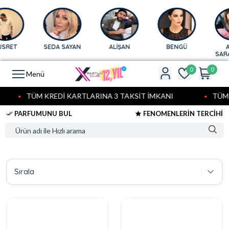
SEDA SAYAN
ALİŞAN
BENGÜ
AFRA
SARAÇOĞ
0
0
Menü
TÜM KREDİ KARTLARINA 3 TAKSİT İMKANI
TÜM KRE
PARFUMUNU BUL
FENOMENLERİN TERCİHİ