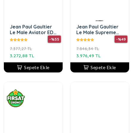
Jean Paul Gaultier
Jean Paul Gaultier
Le Male Aviator EDT
Le Male Supreme
125 ml Erkek Parfüm
Edition 125 ml edt
-%55
-%49
erkek parfümü
7.377,27 TL
7.846,34 TL
3.272,88 TL
3.976,49 TL
Sepete Ekle
Sepete Ekle