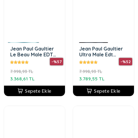
Jean Paul Gaultier
Jean Paul Gaultier
Le Beau Male EDT
Ultra Male Edt
125 ml Erkek Parfüm
İntense 125 Ml Erkek
-%57
-%52
Parfüm
7.998,93 TL
7.998,93 TL
3.368,61 TL
3.789,55 TL
Sepete Ekle
Sepete Ekle