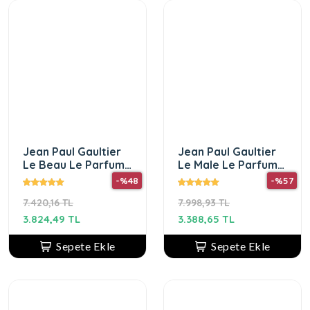
Jean Paul Gaultier
Jean Paul Gaultier
Le Beau Le Parfum
Le Male Le Parfum
EDP 125 ml Erkek
EDP 125ML Erkek
-%48
-%57
Parfüm
Parfümü
7.420,16 TL
7.998,93 TL
3.824,49 TL
3.388,65 TL
Sepete Ekle
Sepete Ekle