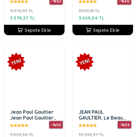
-%62
-%60
Erkek Parfüm
9.476,92 TL
9.140,18 TL
3.578,27 TL
3.629,04 TL
Sepete Ekle
Sepete Ekle
Jean Paul Gaultier
JEAN PAUL
Jean Paul Gaultiere
GAULTİER. Le Beau
La Belle Flower
Flower Limited
-%55
-%59
Edition, Eau de
Edition EDP 125 ml
9.523,56 TL
10.248,97 TL
Parfum, Women,
edp erkek parfüm