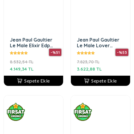
Jean Paul Gaultier
Jean Paul Gaultier
Le Male Elixir Edp
Le Male Lover
125 Erkek Parfümü
125ML EDP For Men
-%51
-%53
8.532,54 TL
7.823,70 TL
4.149,34 TL
3.622,88 TL
Sepete Ekle
Sepete Ekle