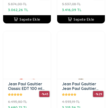
5.874,00 TL
5.537,08 TL
3.062,26 TL
3.416,09 TL
Sepete Ekle
Sepete Ekle
Jean Paul Gaultier
Jean Paul Gaultier
Classic EDT 100 ml
Jean Paul Gaultier
Kadın Parfüm
Scandal Pour
-%43
-%29
Homme EDT 100ML
6.495,80 TL
4.593,19 TL
Erkek Parfümü
3.680,71 TL
3.215,56 TL