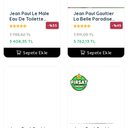
Jean Paul Le Male
Jean Paul Gaultier
Eau De Toilette
La Belle Paradise
Spray (Capitaine
Garden Erkek
-%55
-%49
Collector
Parfüm Edp 125 ml
7.738,62 TL
7.511,03 TL
Edition) 125 ml
3.408,35 TL
3.762,13 TL
Sepete Ekle
Sepete Ekle