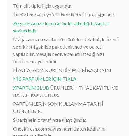
Tüm cilt tipleri için uygundur.
Temiz tene ve kıyafete istenilen sıklıkta uygulanır.
Zegna Essenze Incense Gold kalıcılığı hissedilir
seviyededir.
Mağazamızda satılan tüm ürünler; Jelatiniyle özenli
ve dikkatli şekilde paketlenir, hediye paketi
yapılabilir, mesajla hediye paketi istediğinizi
bildirmeniz yeterlidir.
FİYAT ALARM KUR! İNDİRİMLERİ KAÇIRMA!
NİŞ PARFÜMLER İÇİN TIKLA
XPARFUMCLUB
ÜRÜNLERİ - İTHAL KAYITLI VE
BATCH KODLUDUR.
PARFÜMLERİN SON KULLANMA TARİHİ
GÜNCELDİR.
Siparişleriniz tarafınıza ulaştığında;
Checkfresh.com sayfasından Batch kodlarını
sorgulayabilirsiniz.