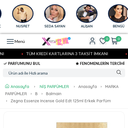
NUSRET
SEDA SAYAN
ALİŞAN
BENGÜ
0
0
Menü
I
TÜM KREDİ KARTLARINA 3 TAKSİT İMKANI
PARFUMUNU BUL
FENOMENLERİN TERCİHİ
Anasayfa
NİŞ PARFÜMLER
Anasayfa
MARKA
PARFÜMLER
B
Balmain
Zegna Essenze Incense Gold Edt 125ml Erkek Parfüm