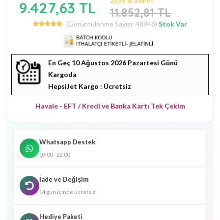
20,46 % İndirim
9.427,63 TL
11.852,81 TL
(Görüntülenme Sayısı: 48948)
Stok Var
En Geç 10 Ağustos 2026 Pazartesi Günü
Kargoda
HepsiJet Kargo : Ücretsiz
Havale - EFT / Kredi ve Banka Kartı Tek Çekim
Whatsapp Destek
09:00 - 22:00
İade ve Değişim
14 gün içinde ücretsiz
Hediye Paketi