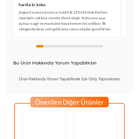
harika bı koku
çok b
Zegna Essenze Incense Gold Edt 125ml Erkek Parfüm
Erkek p
siparişim cok kısa sürede elime ulaştı. Kutusunu açar
notalar
açmaz o agir ve maskulen hava hemen hissediliyo. İlk
Essenze
sıktıgımda biraz sert geldi ama sonra o kadar guzel bi ten
arkadas
kokusuna donustu ki anlatamam. Kesinlikle gundelik degil
de aynı 
de daha cok ozel geceler icin ideal bi secim bence. Kalıcılıgı
saglamd
da beklentimin uzerinde cıktı sabah sıktım aksam hala
hak eden
burnuma geliyordu.
Bu Ürün Hakkında Yorum Yapabilirsin
Ürün Hakkında Yorum Yapabilmek İçin Giriş Yapmalısınız
Önerilen Diğer Ürünler