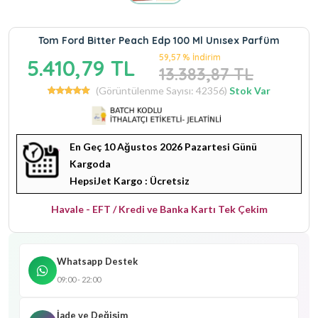
Tom Ford Bitter Peach Edp 100 Ml Unısex Parfüm
59,57 % İndirim
5.410,79 TL
13.383,87 TL
(Görüntülenme Sayısı: 42356)
Stok Var
En Geç 10 Ağustos 2026 Pazartesi Günü
Kargoda
HepsiJet Kargo : Ücretsiz
Havale - EFT / Kredi ve Banka Kartı Tek Çekim
Whatsapp Destek
09:00 - 22:00
İade ve Değişim