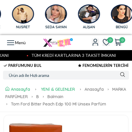
NUSRET
SEDA SAYAN
ALİŞAN
BENGÜ
0
0
Menü
ANI
TÜM KREDİ KARTLARINA 3 TAKSİT İMKANI
PARFUMUNU BUL
FENOMENLERİN TERCİHİ
Anasayfa
YENİ & GELENLER
Anasayfa
MARKA
PARFÜMLER
B
Balmain
Tom Ford Bitter Peach Edp 100 Ml Unısex Parfüm