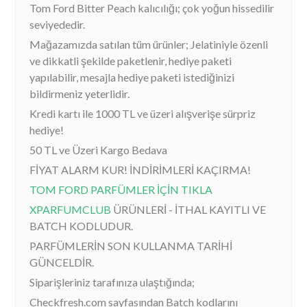
Tom Ford Bitter Peach kalıcılığı; çok yoğun hissedilir
seviyededir.
Mağazamızda satılan tüm ürünler; Jelatiniyle özenli
ve dikkatli şekilde paketlenir, hediye paketi
yapılabilir, mesajla hediye paketi istediğinizi
bildirmeniz yeterlidir.
Kredi kartı ile 1000 TL ve üzeri alışverişe sürpriz
hediye!
50 TL ve Üzeri Kargo Bedava
FİYAT ALARM KUR! İNDİRİMLERİ KAÇIRMA!
TOM FORD PARFÜMLER İÇİN TIKLA
XPARFUMCLUB
ÜRÜNLERİ - İTHAL KAYITLI VE
BATCH KODLUDUR.
PARFÜMLERİN SON KULLANMA TARİHİ
GÜNCELDİR.
Siparişleriniz tarafınıza ulaştığında;
Checkfresh.com sayfasından Batch kodlarını