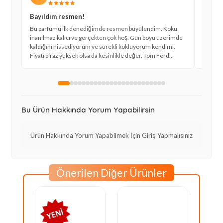
Bayıldım resmen!
Kış ayl
Bu parfümü ilk denediğimde resmen büyülendim. Koku
Bitter P
inanılmaz kalıcı ve gerçekten çok hoş. Gün boyu üzerimde
ve tatlı
kaldığını hissediyorum ve sürekli kokluyorum kendimi.
akşama 
Fiyatı biraz yüksek olsa da kesinlikle değer. Tom Ford
gerek b
kalitesi kendini belli ediyor.
sayesin
Bu Ürün Hakkında Yorum Yapabilirsin
Ürün Hakkında Yorum Yapabilmek İçin Giriş Yapmalısınız
Önerilen Diğer Ürünler