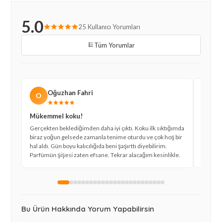
5.0
25 Kullanıcı Yorumları
Tüm Yorumlar
Oğuzhan Fahri
O
B
Mükemmel koku!
Çok b
Gerçekten beklediğimden daha iyi çıktı. Koku ilk sıktığımda
Eşim iç
biraz yoğun gelsede zamanla tenime oturdu ve çok hoş bir
kokusun
hal aldı. Gün boyu kalıcılığıda beni şaşırttı diyebilirim.
Rabanne
Parfümün şişesi zaten efsane. Tekrar alacağım kesinlikle.
sitede.
Bu Ürün Hakkında Yorum Yapabilirsin