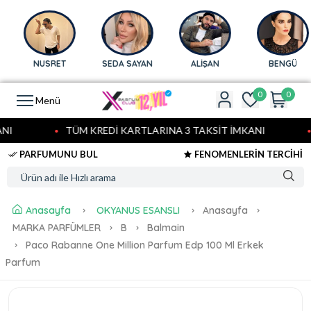
NUSRET
SEDA SAYAN
ALİŞAN
BENGÜ
0
0
Menü
I
TÜM KREDİ KARTLARINA 3 TAKSİT İMKANI
PARFUMUNU BUL
FENOMENLERİN TERCİHİ
Anasayfa
OKYANUS ESANSLI
Anasayfa
MARKA PARFÜMLER
B
Balmain
Paco Rabanne One Million Parfum Edp 100 Ml Erkek
Parfum