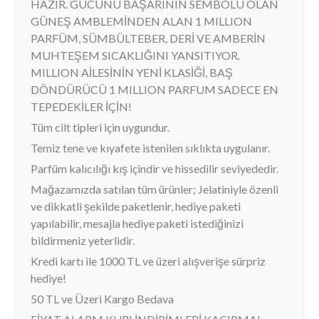
HAZIR. GÜCÜNÜ BAŞARININ SEMBOLU OLAN
GÜNEŞ AMBLEMİNDEN ALAN 1 MILLION
PARFÜM, SÜMBÜLTEBER, DERİ VE AMBERİN
MUHTEŞEM SICAKLIĞINI YANSITIYOR.
MILLION AİLESİNİN YENİ KLASİĞİ, BAŞ
DÖNDÜRÜCÜ 1 MILLION PARFUM SADECE EN
TEPEDEKİLER İÇİN!
Tüm cilt tipleri için uygundur.
Temiz tene ve kıyafete istenilen sıklıkta uygulanır.
Parfüm kalıcılığı kış içindir ve hissedilir seviyededir.
Mağazamızda satılan tüm ürünler; Jelatiniyle özenli
ve dikkatli şekilde paketlenir, hediye paketi
yapılabilir, mesajla hediye paketi istediğinizi
bildirmeniz yeterlidir.
Kredi kartı ile 1000 TL ve üzeri alışverişe sürpriz
hediye!
50 TL ve Üzeri Kargo Bedava