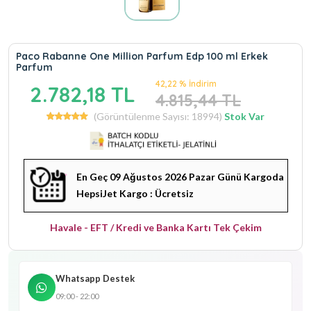
Paco Rabanne One Million Parfum Edp 100 ml Erkek
Parfum
42,22 % İndirim
2.782,18 TL
4.815,44 TL
(Görüntülenme Sayısı: 18994)
Stok Var
En Geç 09 Ağustos 2026 Pazar Günü Kargoda
HepsiJet Kargo : Ücretsiz
Havale - EFT / Kredi ve Banka Kartı Tek Çekim
Whatsapp Destek
09:00 - 22:00