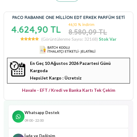
PACO RABANNE ONE MİLLİON EDT ERKEK PARFÜM SETİ
46,10 % İndirim
4.624,90 TL
8.580,09 TL
(Görüntülenme Sayısı: 32168)
Stok Var
En Geç 10 Ağustos 2026 Pazartesi Günü
Kargoda
HepsiJet Kargo : Ücretsiz
Havale - EFT / Kredi ve Banka Kartı Tek Çekim
Whatsapp Destek
09:00 - 22:00
İade ve Değişim