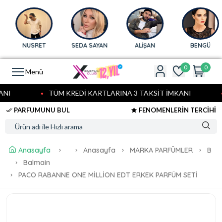
NUSRET
SEDA SAYAN
ALİŞAN
BENGÜ
0
0
Menü
NI
TÜM KREDİ KARTLARINA 3 TAKSİT İMKANI
PARFUMUNU BUL
FENOMENLERİN TERCİHİ
Anasayfa
Anasayfa
MARKA PARFÜMLER
B
Balmain
PACO RABANNE ONE MİLLİON EDT ERKEK PARFÜM SETİ