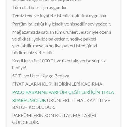
Tüm cilt tipleri için uygundur.
Temiz tene ve kıyafete istenilen sıklıkta uygulanır.
Parfüm kalıcılığı kış içindir ve hissedilir seviyededir.
Mağazamızda satılan tüm ürünler; Jelatiniyle özenli
ve dikkatli şekilde paketlenir, hediye paketi
yapılabilir, mesajla hediye paketi istediğinizi
bildirmeniz yeterlidir.
Kredi kartı ile 1000 TL ve üzeri alışverişe sürpriz
hediye!
50 TL ve Üzeri Kargo Bedava
FİYAT ALARM KUR! İNDİRİMLERİ KAÇIRMA!
PACO RABANNE PARFÜM ÇEŞİTLERİ İÇİN TIKLA
XPARFUMCLUB
ÜRÜNLERİ - İTHAL KAYITLI VE
BATCH KODLUDUR.
PARFÜMLERİN SON KULLANMA TARİHİ
GÜNCELDİR.