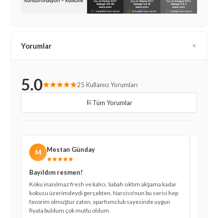
Yorumlar
5.0
25 Kullanıcı Yorumları
Tüm Yorumlar
Mestan Günday
M
A
Bayıldım resmen!
Çok ho
Koku inanılmaz fresh ve kalıcı. Sabah sıktım akşama kadar
Parfümü
kokusu üzerimdeydi gerçekten. Narciso'nun bu serisi hep
Kalıcılı
favorim olmuştur zaten, xparfumclub sayesinde uygun
duymadı
fiyata buldum çok mutlu oldum.