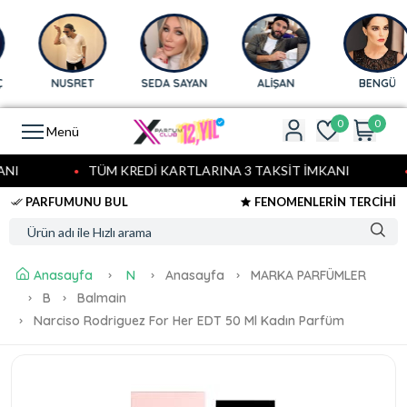
NUSRET
SEDA SAYAN
ALİŞAN
BENGÜ
0
0
Menü
NI
TÜM KREDİ KARTLARINA 3 TAKSİT İMKANI
PARFUMUNU BUL
FENOMENLERİN TERCİHİ
Anasayfa
N
Anasayfa
MARKA PARFÜMLER
B
Balmain
Narciso Rodriguez For Her EDT 50 Ml Kadın Parfüm