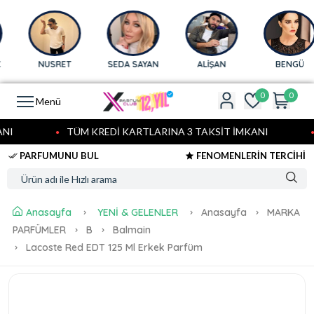
NUSRET
SEDA SAYAN
ALİŞAN
BENGÜ
0
0
Menü
I
TÜM KREDİ KARTLARINA 3 TAKSİT İMKANI
PARFUMUNU BUL
FENOMENLERİN TERCİHİ
Anasayfa
YENİ & GELENLER
Anasayfa
MARKA
PARFÜMLER
B
Balmain
Lacoste Red EDT 125 Ml Erkek Parfüm