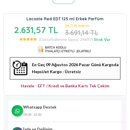
Lacoste Red EDT 125 ml Erkek Parfüm
28,71 % İndirim
2.631,57 TL
3.691,14 TL
(Görüntülenme Sayısı: 24697)
Stok Var
En Geç 09 Ağustos 2026 Pazar Günü Kargoda
HepsiJet Kargo : Ücretsiz
Havale - EFT / Kredi ve Banka Kartı Tek Çekim
Whatsapp Destek
09:00 - 22:00
İade ve Değişim