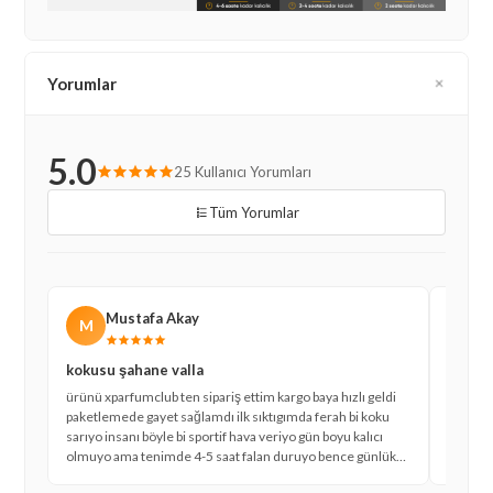
Yorumlar
5.0
25 Kullanıcı Yorumları
Tüm Yorumlar
Mustafa Akay
M
A
kokusu şahane valla
lacost
ürünü xparfumclub ten sipariş ettim kargo baya hızlı geldi
bunu eş
paketlemede gayet sağlamdı ilk sıktıgımda ferah bi koku
kokusun
sarıyo insanı böyle bi sportif hava veriyo gün boyu kalıcı
güvenem
olmuyo ama tenimde 4-5 saat falan duruyo bence günlük
ortama 
kullanım için ideal erkek parfümü arayanlar baksın derim
insanı 