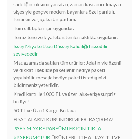
sadeliğin lüksünü yansıtan, zaman kavramı olmayan
şişesiyle genç ve modern bayanlara özel parıltılı,
feminen ve çiçeksi bir parfüm.
Tüm cilt tipleri için uygundur.
Temiz tene ve kıyafete istenilen sıklıkta uygulanır.
Issey Miyake L'eau D'issey kalıcılığı hissedilir
seviyededir.
Mağazamızda satılan tüm ürünler; Jelatiniyle özenli
ve dikkatli şekilde paketlenir, hediye paketi
yapılabilir, mesajla hediye paketi istediğinizi
bildirmeniz yeterlidir.
Kredi kartı ile 1000 TL ve üzeri alışverişe sürpriz
hediye!
50 TL ve Üzeri Kargo Bedava
FİYAT ALARM KUR! İNDİRİMLERİ KAÇIRMA!
İSSEY MİYAKE PARFÜMLER İÇİN TIKLA
XPARFUMCLUB
ÜRÜNLERİ - İTHAL KAYITLI VE