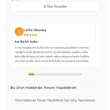
Tüm Yorumlar
Latife Okumuş
L
E
harika bir koku
çiçek 
issey miyake nin bu florale versiyonuna bayıldım resmen.
gülü ve
sıktığım anda etrafa tertemiz çiçek kokuları yayılıyo valla.
anlatam
kalıcılığı da baya iyi yani sabah sıktım akşama kadar hafifte
birebir
olsa duruyodu. taze ve ferah bi koku arıyosanız kesinlikle
paketle
şans vermelisiniz. kargom da hızlı geldi tşkler.
kendimi
sıktığım
Bu Ürün Hakkında Yorum Yapabilirsin
Ürün Hakkında Yorum Yapabilmek İçin Giriş Yapmalısınız