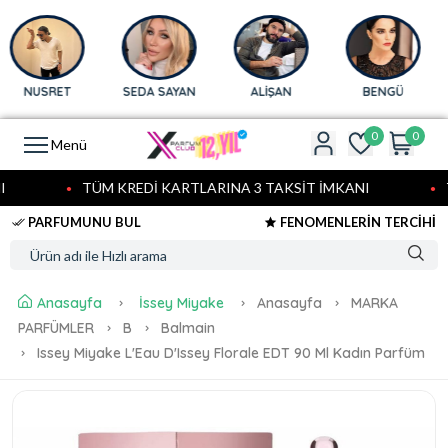
NUSRET
SEDA SAYAN
ALİŞAN
BENGÜ
0
0
Menü
TÜM KREDİ KARTLARINA 3 TAKSİT İMKANI
T
PARFUMUNU BUL
FENOMENLERİN TERCİHİ
Anasayfa
İssey Miyake
Anasayfa
MARKA
PARFÜMLER
B
Balmain
Issey Miyake L'Eau D'Issey Florale EDT 90 Ml Kadın Parfüm