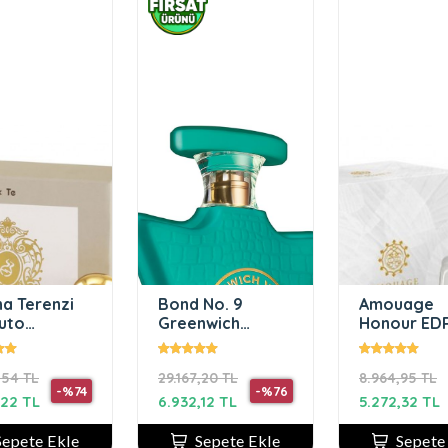
na Terenzi
Bond No. 9
Amouage
uto
Greenwich
Honour ED
um 100 ml
Village EDP 100
ml Kadın P
ex Parfüm
ml Unisex Parfüm
,54 TL
29.167,20 TL
8.964,95 TL
-%74
-%76
,22 TL
6.932,12 TL
5.272,32 TL
Sepete Ekle
Sepete Ekle
Sepete