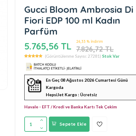
Gucci Bloom Ambrosia Di
Fiori EDP 100 ml Kadın
Parfüm
26,33 % İndirim
5.765,56 TL
7.826,72 TL
(Görüntülenme Sayısı: 27281)
Stok Var
En Geç 08 Ağustos 2026 Cumartesi Günü
Kargoda
HepsiJet Kargo : Ücretsiz
Havale - EFT / Kredi ve Banka Kartı Tek Çekim
1
Sepete Ekle