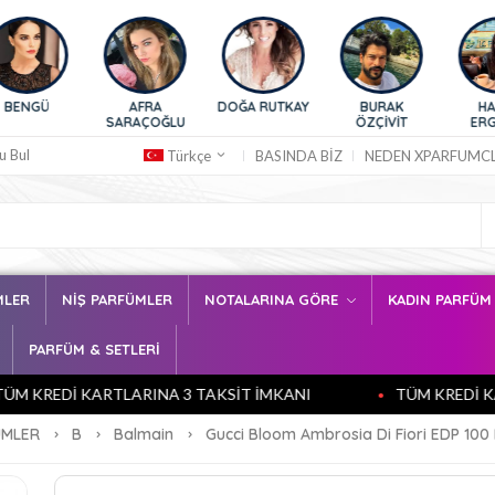
Ü
AFRA
DOĞA RUTKAY
BURAK
HAZAR
SARAÇOĞLU
ÖZÇİVİT
ERGÜÇLÜ
u Bul
BASINDA BİZ
NEDEN XPARFUMC
Türkçe
MLER
NİŞ PARFÜMLER
NOTALARINA GÖRE
KADIN PARFÜ
PARFÜM & SETLERİ
REDİ KARTLARINA 3 TAKSİT İMKANI
TÜM KREDİ KARTL
ÜMLER
B
Balmain
Gucci Bloom Ambrosia Di Fiori EDP 100