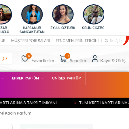
HAFSANUR
EYLÜL ÖZTÜRK
SELİN CİĞERCİ
BURCU
SANCAKTUTAN
ESMERSOY
LUB
MÜŞTERİ YORUMLARI
FENOMENLERİN TERCİHİ
İletişim
0
0
Favorilerim
Sepetim
Kayıt & Giriş
M
ERKEK PARFÜM
UNİSEX PARFÜM
ARINA 3 TAKSİT İMKANI
TÜM KREDİ KARTLARINA 3 TAK
 Ml Kadın Parfüm