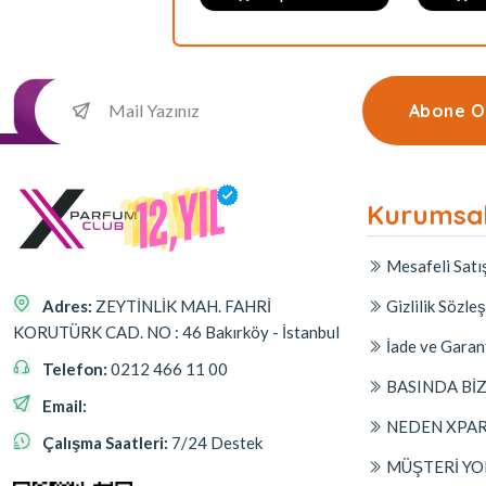
Abone O
Kurumsa
Mesafeli Satı
Adres:
ZEYTİNLİK MAH. FAHRİ
Gizlilik Sözle
KORUTÜRK CAD. NO : 46 Bakırköy - İstanbul
İade ve Garan
Telefon:
0212 466 11 00
BASINDA Bİ
Email:
NEDEN XPA
Çalışma Saatleri:
7/24 Destek
MÜŞTERİ YO