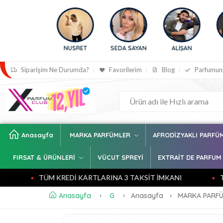
 BİLİÇ
NUSRET
SEDA SAYAN
ALİŞAN
BENG
Siparişim Ne Durumda?
Favorilerim
Blog
Parfumun
Anasayfa
MARKA PARFÜMLER
AFRODİZYAKLI PARFÜ
FIRSAT & ÜRÜNLERİ
VÜCUT SPREYİ
EXTRAİT DE PARFUM
TÜM KREDİ KARTLARINA 3 TAKSİT İMKANI
TÜM K
Anasayfa
G
Anasayfa
MARKA PARF