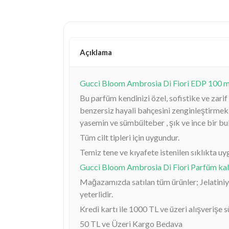
Açıklama
Gucci Bloom Ambrosia Di Fiori EDP 100 m
Bu parfüm kendinizi özel, sofistike ve zari
benzersiz hayali bahçesini zenginleştirmek i
yasemin ve sümbülteber , şık ve ince bir buket
Tüm cilt tipleri için uygundur.
Temiz tene ve kıyafete istenilen sıklıkta uyg
Gucci Bloom Ambrosia Di Fiori Parfüm kalıcı
Mağazamızda satılan tüm ürünler; Jelatiniyle
yeterlidir.
Kredi kartı ile 1000 TL ve üzeri alışverişe 
50 TL ve Üzeri Kargo Bedava