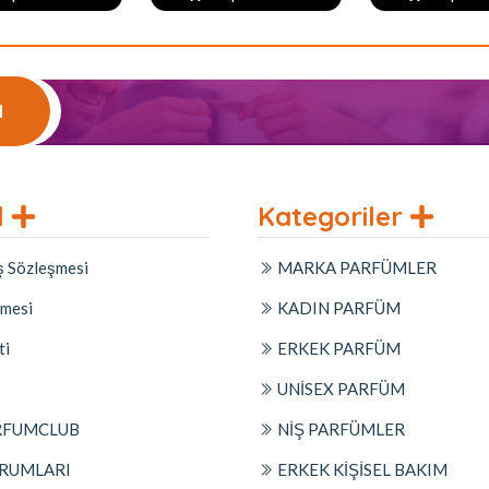
l
l
Kategoriler
ş Sözleşmesi
MARKA PARFÜMLER
şmesi
KADIN PARFÜM
ti
ERKEK PARFÜM
Z
UNİSEX PARFÜM
RFUMCLUB
NİŞ PARFÜMLER
RUMLARI
ERKEK KİŞİSEL BAKIM