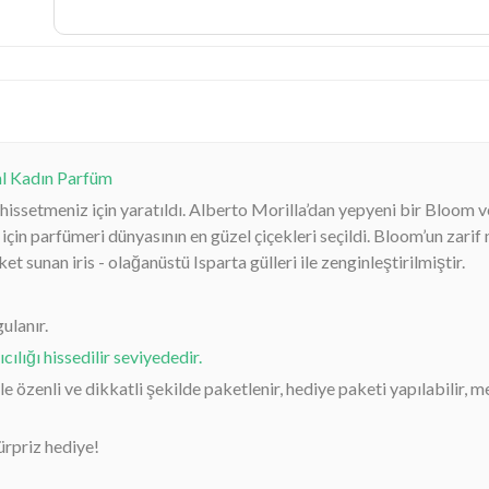
l Kadın Parfüm
f hissetmeniz için yaratıldı. Alberto Morilla’dan yepyeni bir Bloom
çin parfümeri dünyasının en güzel çiçekleri seçildi. Bloom’un zarif 
 sunan iris - olağanüstü Isparta gülleri ile zenginleştirilmiştir. ​
ulanır.
lığı hissedilir seviyededir.
 özenli ve dikkatli şekilde paketlenir, hediye paketi yapılabilir, m
sürpriz hediye!