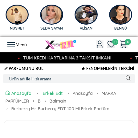
NUSRET
SEDA SAYAN
ALİŞAN
BENGÜ
0
0
Menü
TÜM KREDİ KARTLARINA 3 TAKSİT İMKANI
TÜ
PARFUMUNU BUL
FENOMENLERİN TERCİHİ
Anasayfa
Erkek Edt
Anasayfa
MARKA
PARFÜMLER
B
Balmain
Burberry Mr. Burberry EDT 100 Ml Erkek Parfüm