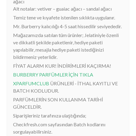
ağacı
Alt notalar: vetiver – guaiac ağacı – sandal ağacı
Temiz tene ve kıyafete istenilen sıklıkta uygulanır.
Mr. Burberry kalıcılığı 4-5 saat hissedilir seviyededir.
Mağazamızda satılan tüm ürünler; Jelatiniyle özenli
ve dikkatli şekilde paketlenir, hediye paketi
yapılabilir, mesajla hediye paketi istediğinizi
bildirmeniz yeterlidir.
FİYAT ALARM KUR! İNDİRİMLERİ KAÇIRMA!
BURBERRY PARFÜMLER İÇİN TIKLA
XPARFUMCLUB
ÜRÜNLERİ - İTHAL KAYITLI VE
BATCH KODLUDUR.
PARFÜMLERİN SON KULLANMA TARİHİ
GÜNCELDİR.
Siparişleriniz tarafınıza ulaştığında;
Checkfresh.com sayfasından Batch kodlarını
sorgulayabilirsiniz.