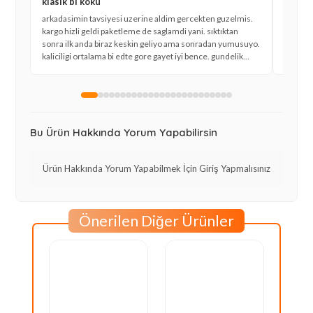
klasik bi koku
bayild
arkadasimin tavsiyesi uzerine aldim gercekten guzelmis.
normald
kargo hizli geldi paketleme de saglamdi yani. sıktıktan
farkli. 
sonra ilk anda biraz keskin geliyo ama sonradan yumusuyo.
guvenle 
kaliciligi ortalama bi edte gore gayet iyi bence. gundelik
duruyo 
kullanim icin cok ideal bi secim olmus.
kokluyo
olmazsi
Bu Ürün Hakkında Yorum Yapabilirsin
Ürün Hakkında Yorum Yapabilmek İçin Giriş Yapmalısınız
Önerilen Diğer Ürünler