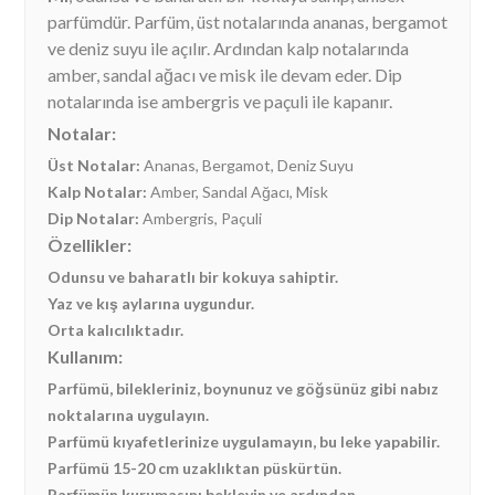
parfümdür. Parfüm, üst notalarında ananas, bergamot
ve deniz suyu ile açılır. Ardından kalp notalarında
amber, sandal ağacı ve misk ile devam eder. Dip
notalarında ise ambergris ve paçuli ile kapanır.
Notalar:
Üst Notalar:
Ananas, Bergamot, Deniz Suyu
Kalp Notalar:
Amber, Sandal Ağacı, Misk
Dip Notalar:
Ambergris, Paçuli
Özellikler:
Odunsu ve baharatlı bir kokuya sahiptir.
Yaz ve kış aylarına uygundur.
Orta kalıcılıktadır.
Kullanım:
Parfümü, bilekleriniz, boynunuz ve göğsünüz gibi nabız
noktalarına uygulayın.
Parfümü kıyafetlerinize uygulamayın, bu leke yapabilir.
Parfümü 15-20 cm uzaklıktan püskürtün.
Parfümün kurumasını bekleyin ve ardından