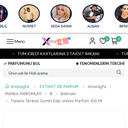
Ç
NUSRET
SEDA SAYAN
ALİŞAN
BENGÜ
0
0
Menü
TÜM KREDİ KARTLARINA 3 TAKSİT İMKANI
TÜM K
PARFUMUNU BUL
FENOMENLERİN TERCİHİ
Anasayfa
EXTRAİT DE PARFUM
Anasayfa
MARKA PARFÜMLER
B
Balmain
Tiziana Terenzi Gumin Edp Unisex Parfüm 100 Ml