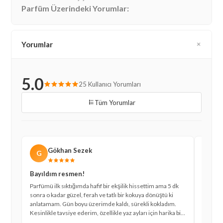
Parfüm Üzerindeki Yorumlar:
Yorumlar
5.0
25 Kullanıcı Yorumları
Tüm Yorumlar
Gökhan Sezek
G
B
Bayıldım resmen!
Çok kal
Parfümü ilk sıktığımda hafif bir ekşilik hissettim ama 5 dk
Daha ön
sonra o kadar güzel, ferah ve tatlı bir kokuya dönüştü ki
özgün ve
anlatamam. Gün boyu üzerimde kaldı, sürekli kokladım.
akşama 
Kesinlikle tavsiye ederim, özellikle yaz ayları için harika bir
eşimle 
seçim. xparfumclub'dan da uygun fiyata aldım, çok
perform