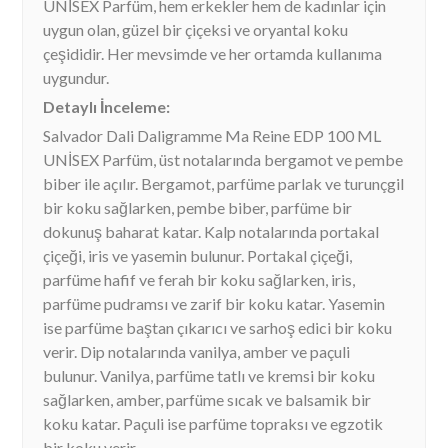
UNİSEX Parfüm, hem erkekler hem de kadınlar için
uygun olan, güzel bir çiçeksi ve oryantal koku
çeşididir. Her mevsimde ve her ortamda kullanıma
uygundur.
Detaylı İnceleme:
Salvador Dali Daligramme Ma Reine EDP 100 ML
UNİSEX Parfüm, üst notalarında bergamot ve pembe
biber ile açılır. Bergamot, parfüme parlak ve turunçgil
bir koku sağlarken, pembe biber, parfüme bir
dokunuş baharat katar. Kalp notalarında portakal
çiçeği, iris ve yasemin bulunur. Portakal çiçeği,
parfüme hafif ve ferah bir koku sağlarken, iris,
parfüme pudramsı ve zarif bir koku katar. Yasemin
ise parfüme baştan çıkarıcı ve sarhoş edici bir koku
verir. Dip notalarında vanilya, amber ve paçuli
bulunur. Vanilya, parfüme tatlı ve kremsi bir koku
sağlarken, amber, parfüme sıcak ve balsamik bir
koku katar. Paçuli ise parfüme topraksı ve egzotik
bir koku verir.