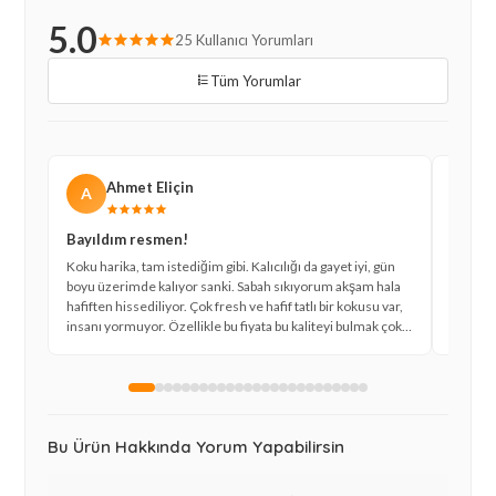
5.0
25 Kullanıcı Yorumları
Tüm Yorumlar
Ahmet Eliçin
A
D
Bayıldım resmen!
Kargo 
Koku harika, tam istediğim gibi. Kalıcılığı da gayet iyi, gün
Ürün er
boyu üzerimde kalıyor sanki. Sabah sıkıyorum akşam hala
özenliyd
hafiften hissediliyor. Çok fresh ve hafif tatlı bir kokusu var,
zamanla
insanı yormuyor. Özellikle bu fiyata bu kaliteyi bulmak çok
notaları
sevindirici. Daligramme Ma Reine gerçekten çok özel bir
ideal, 
kokuymuş, bunu kullanmaya devam edeceğim.
Bu Ürün Hakkında Yorum Yapabilirsin