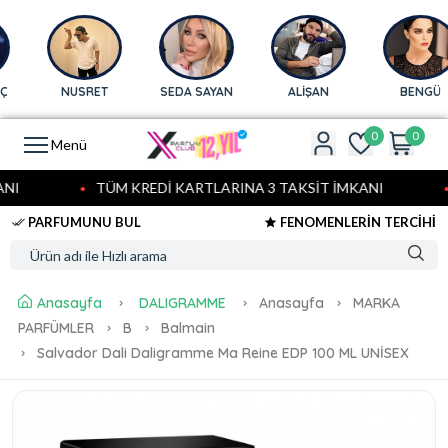
NUSRET
SEDA SAYAN
ALİŞAN
BENGÜ
0
0
Menü
I
TÜM KREDİ KARTLARINA 3 TAKSİT İMKANI
PARFUMUNU BUL
FENOMENLERİN TERCİHİ
Anasayfa
DALIGRAMME
Anasayfa
MARKA
PARFÜMLER
B
Balmain
Salvador Dali Daligramme Ma Reine EDP 100 ML UNİSEX