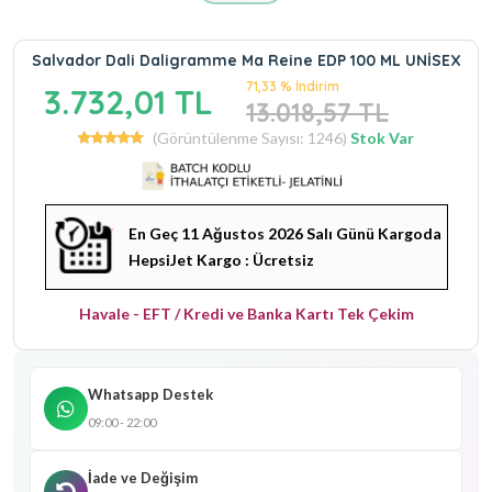
Salvador Dali Daligramme Ma Reine EDP 100 ML UNİSEX
71,33 % İndirim
3.732,01 TL
13.018,57 TL
(Görüntülenme Sayısı: 1246)
Stok Var
En Geç 11 Ağustos 2026 Salı Günü Kargoda
HepsiJet Kargo : Ücretsiz
Havale - EFT / Kredi ve Banka Kartı Tek Çekim
Whatsapp Destek
09:00 - 22:00
İade ve Değişim