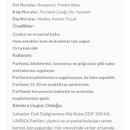
Üst Notalar:
Bergamot, Pembe Biber
Kalp Notalar:
Portakal Çiçeği, İris, Yasemin
Dip Notalar:
Vanilya, Amber, Paçuli
Özellikler:
Çiçeksi ve oryantal koku
Hem erkekler hem de kadınlar için uygun
Orta kalıcılık
Kullanım:
Parfümü, bilekleriniz, boynunuz ve göğsünüz gibi nabız
noktalarına uygulayın.
Parfümü kıyafetlerinize uygulamayın, bu leke yapabilir.
Parfümü 15-20 cm uzaklıktan püskürtün.
Parfümün kurumasını bekleyin ve ardından
kıyafetlerinizi giyin.
Kimlere Uygun Olduğu:
Salvador Dali Daligramme Ma Reine EDP 100 ML
UNİSEX Parfüm, çiçeksi ve oryantal kokuları seven
herkes için uygundur. Her mevsimde ve her ortamda