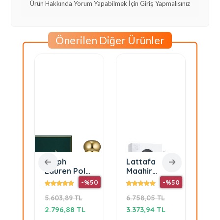
Ürün Hakkında Yorum Yapabilmek İçin Giriş Yapmalısınız
Önerilen Diğer Ürünler
Ralph
Lattafa
Co
a
Lauren Polo
Maahir
Nat
EDT 125 ml
Legacy Edp
Su
-%65
-%50
-%50
Erkek
100 ml Erkek
ED
5.603,89 TL
6.758,05 TL
8.8
Parfüm
Parfüm
Ka
Pa
L
2.796,88 TL
3.373,94 TL
3.3