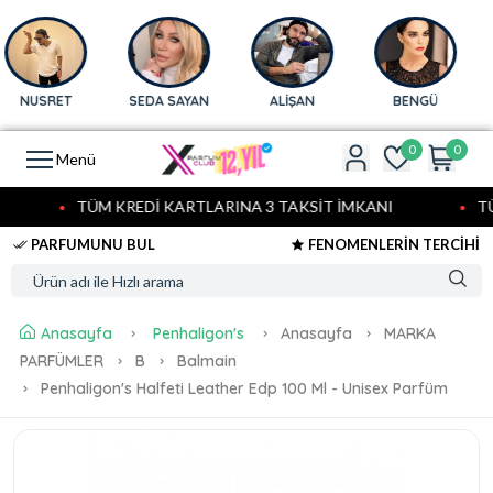
SRET
SEDA SAYAN
ALİŞAN
BENGÜ
A
SAR
0
0
Menü
TÜM KREDİ KARTLARINA 3 TAKSİT İMKANI
TÜM K
PARFUMUNU BUL
FENOMENLERİN TERCİHİ
Anasayfa
Penhaligon's
Anasayfa
MARKA
PARFÜMLER
B
Balmain
Penhaligon's Halfeti Leather Edp 100 Ml - Unisex Parfüm