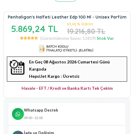
Penhaligon's Halfeti Leather Edp 100 Ml - Unisex Parfüm
69,46 % İndirim
5.869,24 TL
19.216,80 TL
(Görüntülenme Sayısı: 11819)
Stok Var
En Geç 08 Ağustos 2026 Cumartesi Günü
Kargoda
HepsiJet Kargo : Ücretsiz
Havale - EFT / Kredi ve Banka Kartı Tek Çekim
Whatsapp Destek
09:00 - 22:00
İade ve Değişim