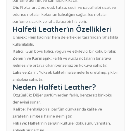
parfüme derinlik ve karmaşıklık katar.
Dip Notalar:
Deri, oud, tütsü, sedir ve paçuli gibi sıcak ve
odunsu notalar, kokunun kalıcılığını sağlar. Bu notalar,
parfüme sıcaklık ve rahatlatıcı bir his verir.
Halfeti Leather'ın Özellikleri
Unisex:
Hem kadınlar hem de erkekler tarafından rahatlıkla
kullanılabilir.
Kalıcı:
Gün boyu kalıcı, yoğun ve etkileyici bir koku bırakır.
Zengin ve Karmaşık:
Farklı ve güçlü notaların bir araya
gelmesiyle ortaya çıkan benzersiz bir kokuya sahiptir.
Lüks ve Zarif:
Yüksek kaliteli malzemelerle üretilmiş, şık bir
ambalaja sahiptir.
Neden Halfeti Leather?
Özgünlük:
Diğer parfümlerden farklı, benzersiz bir koku
deneyimi sunar.
Kalite:
Penhaligon's, parfüm dünyasında kalite ve
zarafetin simgesi haline gelmiştir.
Hikaye:
Halfeti'nin zengin kültürel dokusunu yansıtan,
anlamlı bir parfüm.