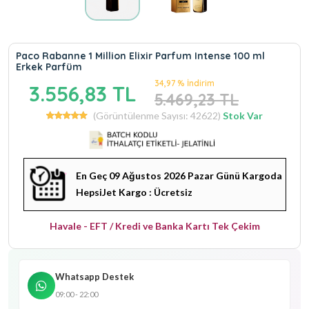
Paco Rabanne 1 Million Elixir Parfum Intense 100 ml
Erkek Parfüm
34,97 % İndirim
3.556,83 TL
5.469,23 TL
(Görüntülenme Sayısı: 42622)
Stok Var
En Geç 09 Ağustos 2026 Pazar Günü Kargoda
HepsiJet Kargo : Ücretsiz
Havale - EFT / Kredi ve Banka Kartı Tek Çekim
Whatsapp Destek
09:00 - 22:00