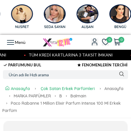
NUSRET
SEDA SAYAN
ALİŞAN
BENGÜ
0
0
Menü
NI
TÜM KREDİ KARTLARINA 3 TAKSİT İMKANI
PARFUMUNU BUL
FENOMENLERİN TERCİHİ
Anasayfa
Çok Satan Erkek Parfümleri
Anasayfa
MARKA PARFÜMLER
B
Balmain
Paco Rabanne 1 Million Elixir Parfum Intense 100 Ml Erkek
Parfüm