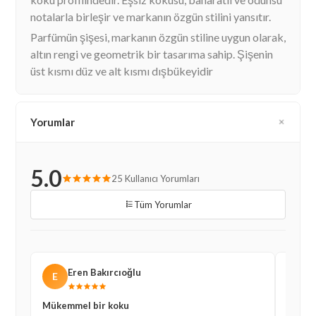
notalarla birleşir ve markanın özgün stilini yansıtır.
Parfümün şişesi, markanın özgün stiline uygun olarak,
altın rengi ve geometrik bir tasarıma sahip. Şişenin
üst kısmı düz ve alt kısmı dışbükeyidir
Yorumlar
5.0
25 Kullanıcı Yorumları
Tüm Yorumlar
Eren Bakırcıoğlu
E
K
Mükemmel bir koku
Kalıcı