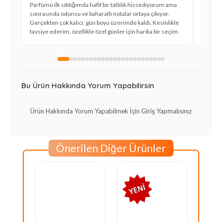
Parfümü ilk sıktığımda hafif bir tatlılık hissediyorum ama
Bu parf
sonrasında odunsu ve baharatlı notalar ortaya çıkıyor.
hala ko
Gerçekten çok kalıcı, gün boyu üzerimde kaldı. Kesinlikle
daha yo
tavsiye ederim, özellikle özel günler için harika bir seçim.
sinen k
Bu Ürün Hakkında Yorum Yapabilirsin
Ürün Hakkında Yorum Yapabilmek İçin Giriş Yapmalısınız
Önerilen Diğer Ürünler