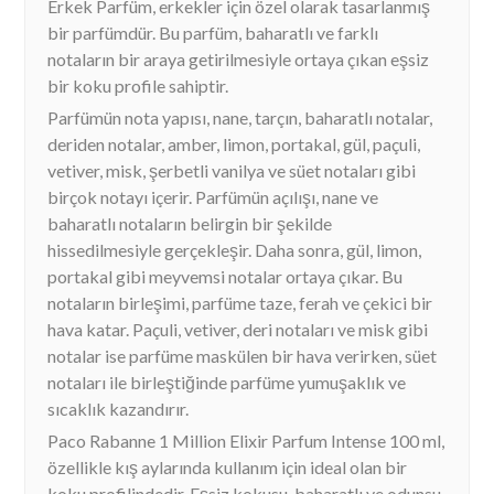
Erkek Parfüm, erkekler için özel olarak tasarlanmış
bir parfümdür. Bu parfüm, baharatlı ve farklı
notaların bir araya getirilmesiyle ortaya çıkan eşsiz
bir koku profile sahiptir.
Parfümün nota yapısı, nane, tarçın, baharatlı notalar,
deriden notalar, amber, limon, portakal, gül, paçuli,
vetiver, misk, şerbetli vanilya ve süet notaları gibi
birçok notayı içerir. Parfümün açılışı, nane ve
baharatlı notaların belirgin bir şekilde
hissedilmesiyle gerçekleşir. Daha sonra, gül, limon,
portakal gibi meyvemsi notalar ortaya çıkar. Bu
notaların birleşimi, parfüme taze, ferah ve çekici bir
hava katar. Paçuli, vetiver, deri notaları ve misk gibi
notalar ise parfüme maskülen bir hava verirken, süet
notaları ile birleştiğinde parfüme yumuşaklık ve
sıcaklık kazandırır.
Paco Rabanne 1 Million Elixir Parfum Intense 100 ml,
özellikle kış aylarında kullanım için ideal olan bir
koku profilindedir. Eşsiz kokusu, baharatlı ve odunsu