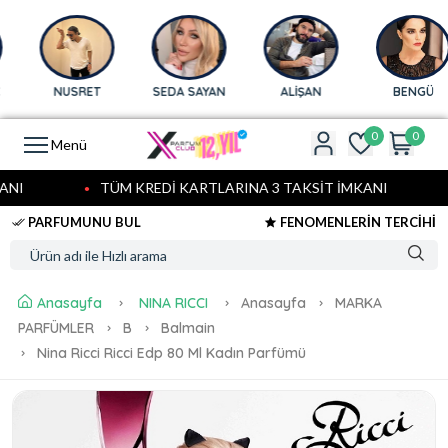
NUSRET
SEDA SAYAN
ALİŞAN
BENGÜ
0
0
Menü
I
TÜM KREDİ KARTLARINA 3 TAKSİT İMKANI
PARFUMUNU BUL
FENOMENLERİN TERCİHİ
Anasayfa
NINA RICCI
Anasayfa
MARKA
PARFÜMLER
B
Balmain
Nina Ricci Ricci Edp 80 Ml Kadın Parfümü