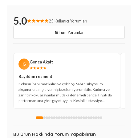
5.0
25 Kullanıcı Yorumları
Tüm Yorumlar
Gonca Akşit
G
C
Bayıldım resmen!
Kokus
Kokusu inanılmaz kalıcı ve çok hoş. Sabah sıkıyorum
Gerçekt
akşama kadar gidiyor hiç tazelemiyorum bile. Kadınsı ve
var. Gü
zarif bir koku arayanlar mutlaka denemeli bence. Fiyatı da
dışarıda
performansına göre gayet uygun. Kesinlikle tavsiye
sağlam 
ederim.
Bu Ürün Hakkında Yorum Yapabilirsin