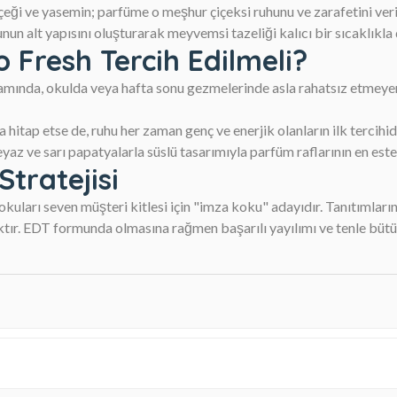
eği ve yasemin; parfüme o meşhur çiçeksi ruhunu ve zarafetini veri
nun alt yapısını oluşturarak meyvemsi tazeliği kalıcı bir sıcaklıkla
 Fresh Tercih Edilmeli?
amında, okulda veya hafta sonu gezmelerinde asla rahatsız etmeyen,
hitap etse de, ruhu her zaman genç ve enerjik olanların ilk tercihidi
z ve sarı papatyalarla süslü tasarımıyla parfüm raflarının en estet
tratejisi
kokuları seven müşteri kitlesi için "imza koku" adayıdır. Tanıtımları
caktır. EDT formunda olmasına rağmen başarılı yayılımı ve tenle büt