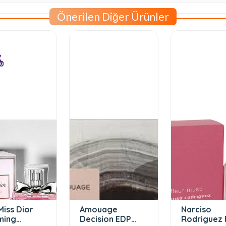
Önerilen Diğer Ürünler
Miss Dior
Amouage
Narciso
ming
Decision EDP
Rodriguez 