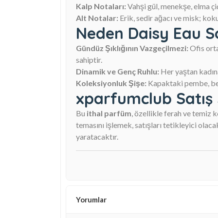
Kalp Notaları:
Vahşi gül, menekşe, elma çiç
Alt Notalar:
Erik, sedir ağacı ve misk; koku
Neden Daisy Eau So
Gündüz Şıklığının Vazgeçilmezi:
Ofis ort
sahiptir.
Dinamik ve Genç Ruhlu:
Her yaştan kadına 
Koleksiyonluk Şişe:
Kapaktaki pembe, beya
xparfumclub Satış S
Bu
ithal parfüm
, özellikle ferah ve temiz 
temasını işlemek, satışları tetikleyici ola
yaratacaktır.
Yorumlar