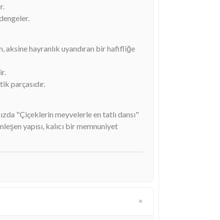
r.
 dengeler.
 aksine hayranlık uyandıran bir hafifliğe
r.
ik parçasıdır.
nızda "Çiçeklerin meyvelerle en tatlı dansı"
ünleşen yapısı, kalıcı bir memnuniyet