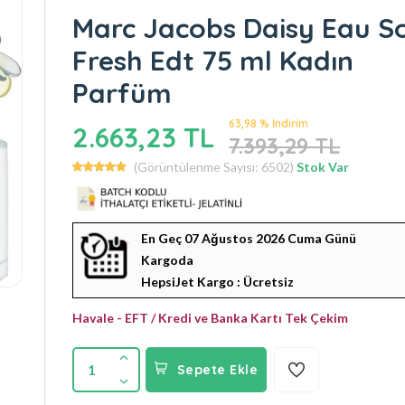
Marc Jacobs Daisy Eau S
Fresh Edt 75 ml Kadın
Parfüm
63,98 % İndirim
2.663,23 TL
7.393,29 TL
(Görüntülenme Sayısı: 6502)
Stok Var
En Geç 07 Ağustos 2026 Cuma Günü
Kargoda
HepsiJet Kargo : Ücretsiz
Havale - EFT / Kredi ve Banka Kartı Tek Çekim
1
Sepete Ekle