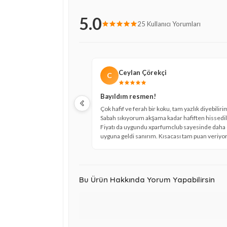
5.0
25 Kullanıcı Yorumları
Ceylan Çörekçi
C
Bayıldım resmen!
Çok hafif ve ferah bir koku, tam yazlık diyebiliri
Sabah sıkıyorum akşama kadar hafiften hissedil
Fiyatı da uygundu xparfumclub sayesinde daha
uyguna geldi sanırım. Kısacası tam puan veriy
Bu Ürün Hakkında Yorum Yapabilirsin