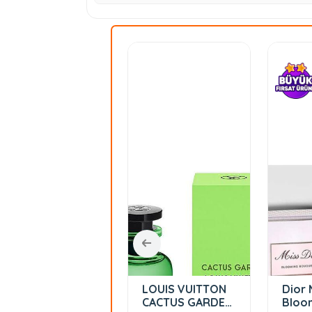
Christian Dior
LOUIS VUITTON
Dior 
Ambre Nuit
CACTUS GARDEN
Bloo