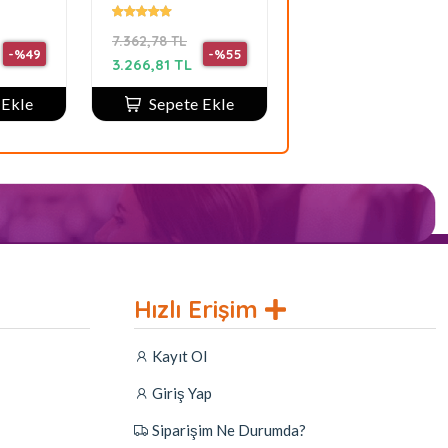
Musc
Kadın Parfüm
Edt 200 ml
Kadın
7.362,78 TL
4.283,91 TL
-%49
-%55
-%50
3.266,81 TL
2.104,79 TL
 Ekle
Sepete Ekle
Hızlı Erişim
Kayıt Ol
Giriş Yap
Siparişim Ne Durumda?