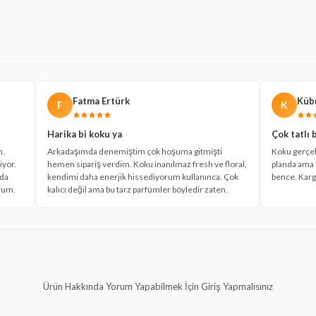
Fatma Ertürk
Kübr
F
K
Harika bi koku ya
Çok tatlı 
m.
Arkadaşımda denemiştim çok hoşuma gitmişti
Koku gerçekt
iyor.
hemen sipariş verdim. Koku inanılmaz fresh ve floral,
planda ama 
 da
kendimi daha enerjik hissediyorum kullanınca. Çok
bence. Kargo
orum.
kalıcı değil ama bu tarz parfümler böyledir zaten.
Ürün Hakkında Yorum Yapabilmek İçin Giriş Yapmalısınız