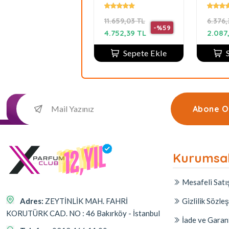
Unisex Parfüm
EDP 100 ML
Bouq
125 ml
UNISEX PARFUM
ml
16.933,07 TL
11.659,03 TL
6.376,
-%70
-%59
5.067,51 TL
4.752,39 TL
2.087
Sepete Ekle
Sepete Ekle
Abone O
Kurumsa
Mesafeli Satı
Adres:
ZEYTİNLİK MAH. FAHRİ
Gizlilik Sözle
KORUTÜRK CAD. NO : 46 Bakırköy - İstanbul
İade ve Garan