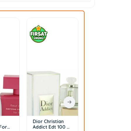
Dior Christian
Calvin Klein One
For
Addict Edt 100 Ml
Unisex Parfüm