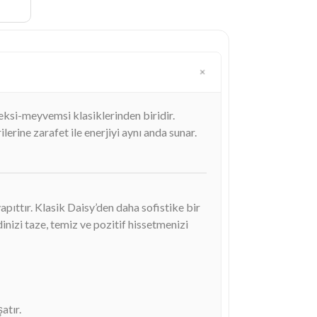
çeksi-meyvemsi klasiklerinden biridir.
lerine zarafet ile enerjiyi aynı anda sunar.
yapıttır. Klasik Daisy’den daha sofistike bir
inizi taze, temiz ve pozitif hissetmenizi
atır.