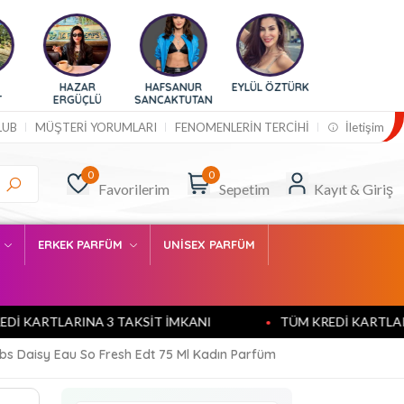
HAZAR
HAFSANUR
EYLÜL ÖZTÜRK
SELİN CİĞERCİ
ERGÜÇLÜ
SANCAKTUTAN
LUB
MÜŞTERİ YORUMLARI
FENOMENLERİN TERCİHİ
İletişim
0
0
Favorilerim
Sepetim
Kayıt & Giriş
M
ERKEK PARFÜM
UNİSEX PARFÜM
ARTLARINA 3 TAKSİT İMKANI
TÜM KREDİ KARTLARINA 3
bs Daisy Eau So Fresh Edt 75 Ml Kadın Parfüm