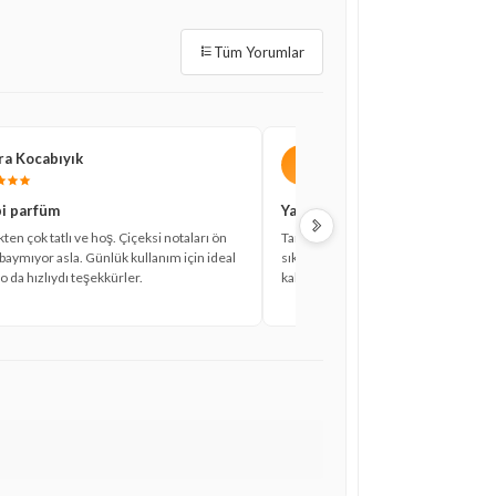
Tüm Yorumlar
a Kocabıyık
Gonca Ertürk
G
bi parfüm
Yaz için ideal
en çok tatlı ve hoş. Çiçeksi notaları ön
Tam bir yaz kokusu, ferahlık veriyor 
baymıyor asla. Günlük kullanım için ideal
sıkıyorum öğlene kadar etkisini göst
 da hızlıydı teşekkürler.
kalıcı olmasını beklerdim ama bu hal