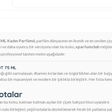
5 ML Kadın Parfümü
, parfüm dünyasının en ikonik ve en sevilen çi
si ve daha oyuncu bir versiyonu olan bu koku,
xparfumclub
müşteri
m profesyonel tanıtım metni aşağıdadır:
DT 75 ML
 ışığı gibi sarmalayan, ilhamını kırlardan ve özgürlükten alan bir baş
ksu bir masumiyet ve modern bir şıklıkla birleştirir. Her fısta kend
otalar
an bu koku, katman katman açılan bir çiçek bahçesi hissi uyandırır.
sulu birleşimi; yeşil notalarla desteklenerek ferah bir patlama yaş