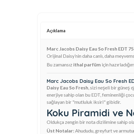
Açıklama
Marc Jacobs Daisy Eau So Fresh EDT 7
Orijinal Daisy’nin daha canlı, daha meyvem
Bu zamansız
ithal parfüm
için hazırladığı
Marc Jacobs Daisy Eau So Fresh E
Daisy Eau So Fresh
, sizi neşeli bir güneş
enerjiye sahip olan bu EDT, feminenliği çocu
sağlayan bir "mutluluk iksiri" gibidir.
Koku Piramidi ve N
Oldukça zengin bir nota dizilimine sahip ol
Üst Notalar:
Ahududu, greyfurt ve armutun 