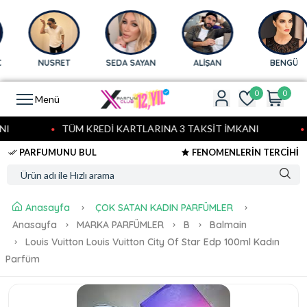
NUSRET
SEDA SAYAN
ALİŞAN
BENGÜ
0
0
Menü
TÜM KREDİ KARTLARINA 3 TAKSİT İMKANI
T
PARFUMUNU BUL
FENOMENLERİN TERCİHİ
Anasayfa
ÇOK SATAN KADIN PARFÜMLER
Anasayfa
MARKA PARFÜMLER
B
Balmain
Louis Vuitton Louis Vuitton City Of Star Edp 100ml Kadın
Parfüm