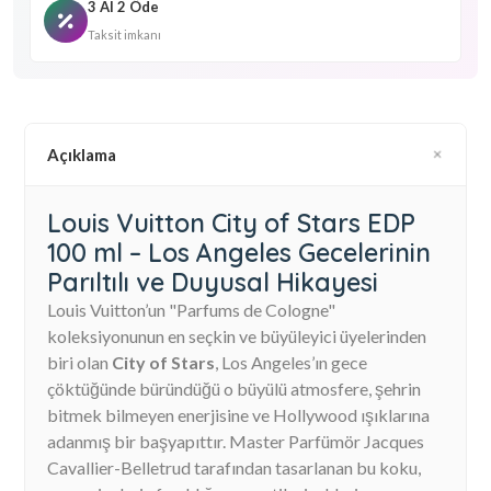
3 Al 2 Öde
Taksit imkanı
Açıklama
Louis Vuitton City of Stars EDP
100 ml – Los Angeles Gecelerinin
Parıltılı ve Duyusal Hikayesi
Louis Vuitton’un "Parfums de Cologne"
koleksiyonunun en seçkin ve büyüleyici üyelerinden
biri olan
City of Stars
, Los Angeles’ın gece
çöktüğünde büründüğü o büyülü atmosfere, şehrin
bitmek bilmeyen enerjisine ve Hollywood ışıklarına
adanmış bir başyapıttır. Master Parfümör Jacques
Cavallier-Belletrud tarafından tasarlanan bu koku,