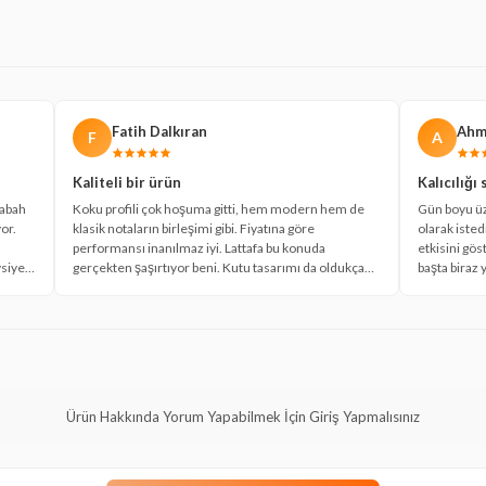
Fatih Dalkıran
Ahm
F
A
Kaliteli bir ürün
Kalıcılığı
Sabah
Koku profili çok hoşuma gitti, hem modern hem de
Gün boyu üz
or.
klasik notaların birleşimi gibi. Fiyatına göre
olarak iste
performansı inanılmaz iyi. Lattafa bu konuda
etkisini gös
vsiye
gerçekten şaşırtıyor beni. Kutu tasarımı da oldukça
başta biraz 
şık.
Ürün Hakkında Yorum Yapabilmek İçin Giriş Yapmalısınız