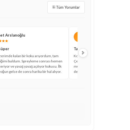
Tüm Yorumlar
et Arslanoğlu
Kuzey Eronat
K
 süper
Tavsiye ederim
erimde kalan bir koku arıyordum, tam
Kokusu gerçekten çok güzel ve fark ed
diğimi buldum. Spreyleme sonrası hemen
Çevremdekiler de parfümümü sordul
teriyor ve yavaş yavaş açılıyor kokusu. İlk
mutlu etti. Maahir Legacy'nin bu ver
yoğun gelse de sonra harika bir hal alıyor.
denedim ama kesinlikle tekrar alırım