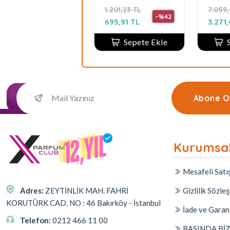
Emanuele II Eau
ML
Edp 8
7.847,93 TL
1.201,23 TL
7.059,
De Parfum Spray
parf
-%54
-%42
100ml unisex
3.601,41 TL
695,91 TL
3.271
Sepete Ekle
Sepete Ekle
Abone O
Kurumsa
Mesafeli Satı
Adres:
ZEYTİNLİK MAH. FAHRİ
Gizlilik Sözle
KORUTÜRK CAD. NO : 46 Bakırköy - İstanbul
İade ve Garan
Telefon:
0212 466 11 00
BASINDA Bİ