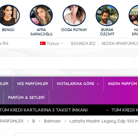
AFRA
DOĞA RUTKAY
BURAK
HAZAR
SARAÇOĞLU
ÖZÇİVİT
ERGÜÇLÜ
u Bul
BASINDA BİZ
NEDEN XPARFUMC
Türkçe
MLER
NİŞ PARFÜMLER
NOTALARINA GÖRE
KADIN PARFÜ
PARFÜM & SETLERİ
REDİ KARTLARINA 3 TAKSİT İMKANI
TÜM KREDİ KARTL
PARFÜMLER
B
Balmain
Lattafa Maahir Legacy Edp 100 