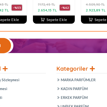
0 Ml kadın
Parfüm
Edition EDT
43 TL
7.172,45 TL
4.509,90 TL
ümü
ml Erkek P
-%53
-%62
,42 TL
2.654,15 TL
2.923,89 TL
Sepete Ekle
Sepete Ekle
Sepete
l
l
Kategoriler
ş Sözleşmesi
MARKA PARFÜMLER
şmesi
KADIN PARFÜM
ti
ERKEK PARFÜM
Z
UNİSEX PARFÜM