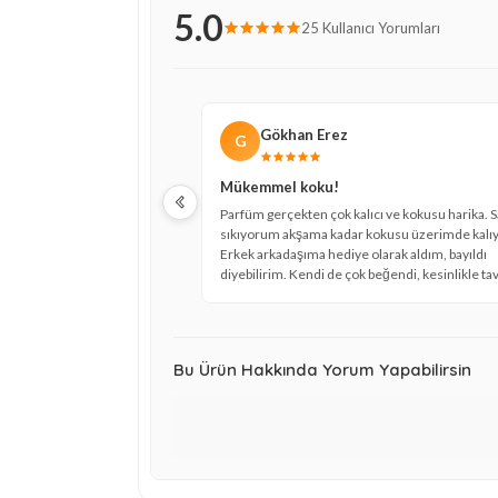
5.0
25 Kullanıcı Yorumları
Gökhan Erez
G
Mükemmel koku!
Parfüm gerçekten çok kalıcı ve kokusu harika. 
sıkıyorum akşama kadar kokusu üzerimde kalıy
Erkek arkadaşıma hediye olarak aldım, bayıldı
diyebilirim. Kendi de çok beğendi, kesinlikle ta
ederim.
Bu Ürün Hakkında Yorum Yapabilirsin