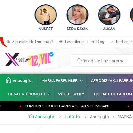
 BİLİÇ
NUSRET
SEDA SAYAN
ALİŞAN
BENGÜ
Siparişim Ne Durumda?
Favorilerim
Blog
Parfumun
Anasayfa
MARKA PARFÜMLER
AFRODİZYAKLI PARFÜ
FIRSAT & ÜRÜNLERİ
VÜCUT SPREYİ
EXTRAİT DE PARFUM
TÜM KREDİ KARTLARINA 3 TAKSİT İMKANI
TÜM K
Anasayfa
Lattafa
Anasayfa
MARKA 