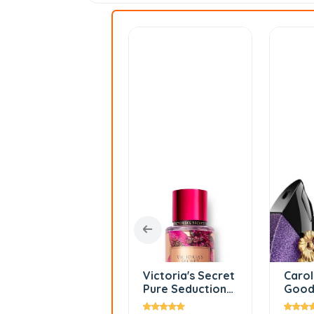
Trussardi -
Victoria's Secret
Carol
Passeggiata In
Pure Seduction
Good 
Galleria Vittorio
Vücut Spreyi 250
Dazz