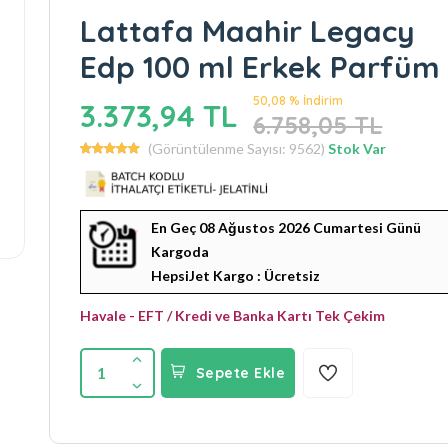
Lattafa Maahir Legacy
Edp 100 ml Erkek Parfüm
50,08 % İndirim
3.373,94 TL
6.758,05 TL
(Görüntülenme Sayısı: 9562)
Stok Var
En Geç 08 Ağustos 2026 Cumartesi Günü
Kargoda
HepsiJet Kargo : Ücretsiz
Havale - EFT / Kredi ve Banka Kartı Tek Çekim
1
Sepete Ekle