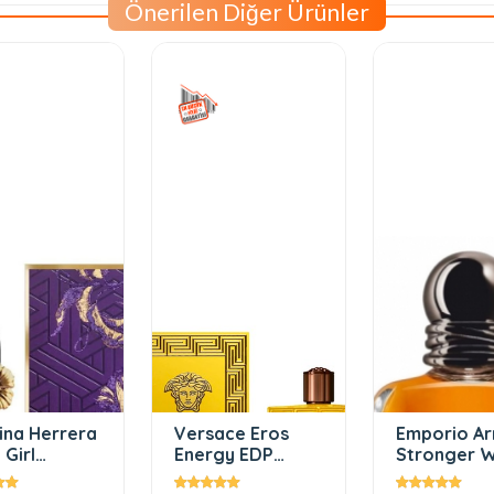
Önerilen Diğer Ürünler
ina Herrera
Versace Eros
Emporio Ar
Girl
Energy EDP
Stronger W
ling Garden
100ML Erkek
You Limite