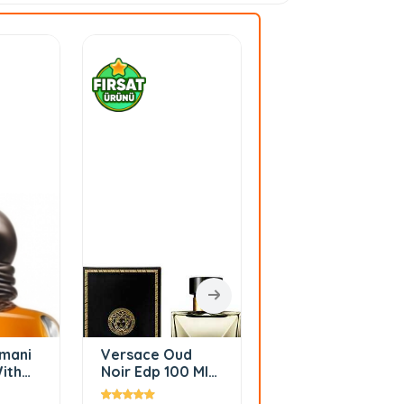
mani
Versace Oud
Guerlain
ith
Noir Edp 100 Ml
Shalimar EDP 90
d
Erkek Parfüm
ml Bayan Parfüm