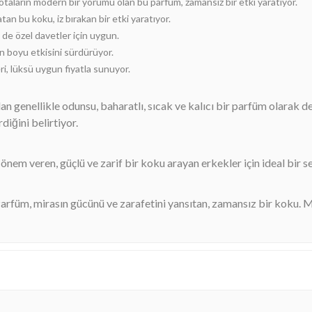
aların modern bir yorumu olan bu parfüm, zamansız bir etki yaratıyor.
an bu koku, iz bırakan bir etki yaratıyor.
e özel davetler için uygun.
ün boyu etkisini sürdürüyor.
eri, lüksü uygun fiyatla sunuyor.
an genellikle odunsu, baharatlı, sıcak ve kalıcı bir parfüm olarak d
rdiğini belirtiyor.
nem veren, güçlü ve zarif bir koku arayan erkekler için ideal bir s
füm, mirasın gücünü ve zarafetini yansıtan, zamansız bir koku. M