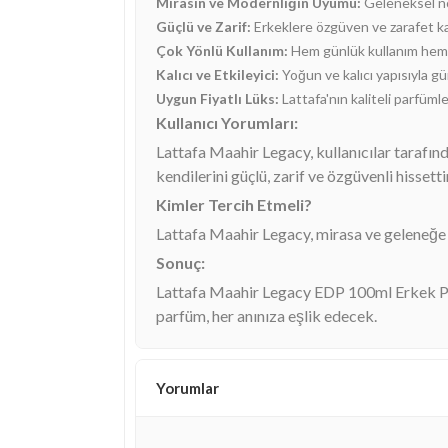
Mirasın ve Modernliğin Uyumu:
Geleneksel not
Güçlü ve Zarif:
Erkeklere özgüven ve zarafet kat
Çok Yönlü Kullanım:
Hem günlük kullanım hem d
Kalıcı ve Etkileyici:
Yoğun ve kalıcı yapısıyla g
Uygun Fiyatlı Lüks:
Lattafa'nın kaliteli parfüml
Kullanıcı Yorumları:
Lattafa Maahir Legacy, kullanıcılar tarafınd
kendilerini güçlü, zarif ve özgüvenli hissetti
Kimler Tercih Etmeli?
Lattafa Maahir Legacy, mirasa ve geleneğe ö
Sonuç:
Lattafa Maahir Legacy EDP 100ml Erkek Par
parfüm, her anınıza eşlik edecek.
Yorumlar