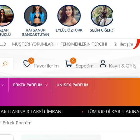
HAFSANUR
EYLÜL ÖZTÜRK
SELİN CİĞERCİ
BURCU
SANCAKTUTAN
ESMERSOY
LUB
MÜŞTERİ YORUMLARI
FENOMENLERİN TERCİHİ
İletişim
0
0
Favorilerim
Sepetim
Kayıt & Giriş
M
ERKEK PARFÜM
UNİSEX PARFÜM
ARINA 3 TAKSİT İMKANI
TÜM KREDİ KARTLARINA 3 TAK
Ml Erkek Parfüm