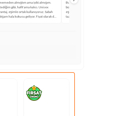
nemeden almıştım ama iyiki almışım.
Bu parfüm resmen bir sanat eseri, k
ediğim gibi, hafif ama kalıcı. Unisex
büyüleyici. Unisex olması sayesind
antaj, eşimle ortak kullanıyoruz. Sabah
eşim kullanıyoruz, ikimiz de çok sev
kşam hala kokusu geliyor. Fiyat olarak da
tazeliğini koruyor, tereddüt etmeden 
 geldi bana.