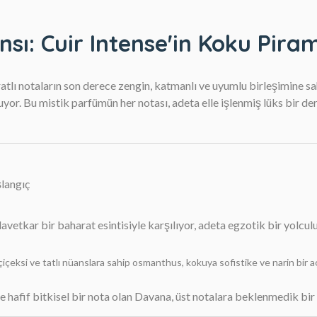
nsı: Cuir Intense'in Koku Piram
ratlı notaların son derece zengin, katmanlı ve uyumlu birleşimine sa
r. Bu mistik parfümün her notası, adeta elle işlenmiş lüks bir deri 
şlangıç
e davetkar bir baharat esintisiyle karşılıyor, adeta egzotik bir yolcul
içeksi ve tatlı nüanslara sahip osmanthus, kokuya sofistike ve narin bir aç
e hafif bitkisel bir nota olan Davana, üst notalara beklenmedik bir d