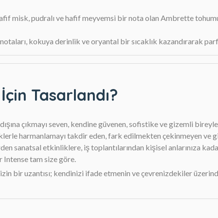
fif misk, pudralı ve hafif meyvemsi bir nota olan Ambrette tohumu,
li notaları, kokuya derinlik ve oryantal bir sıcaklık kazandırarak 
 İçin Tasarlandı?
 dışına çıkmayı seven, kendine güvenen, sofistike ve gizemli bireyler
eklerle harmanlamayı takdir eden, fark edilmekten çekinmeyen ve git
rden sanatsal etkinliklere, iş toplantılarından kişisel anlarınıza ka
 Intense tam size göre.
inizin bir uzantısı; kendinizi ifade etmenin ve çevrenizdekiler üzeri