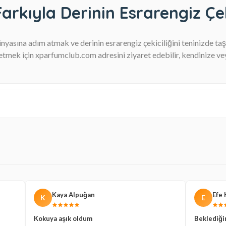
kıyla Derinin Esrarengiz Çeki
dünyasına adım atmak ve derinin esrarengiz çekiciliğini teninizde ta
etmek için xparfumclub.com adresini ziyaret edebilir, kendinize ve
Kaya Alpuğan
Efe 
K
E
Kokuya aşık oldum
Beklediği