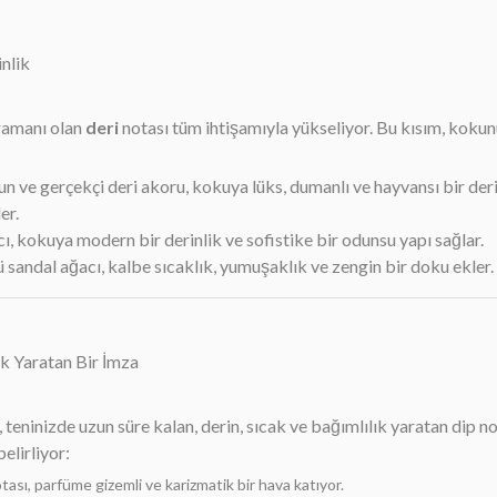
nlik
hramanı olan
deri
notası tüm ihtişamıyla yükseliyor. Bu kısım, kokun
 ve gerçekçi deri akoru, kokuya lüks, dumanlı ve hayvansı bir derinl
er.
cı, kokuya modern bir derinlik ve sofistike bir odunsu yapı sağlar.
 sandal ağacı, kalbe sıcaklık, yumuşaklık ve zengin bir doku ekler.
ık Yaratan Bir İmza
, teninizde uzun süre kalan, derin, sıcak ve bağımlılık yaratan dip n
elirliyor:
ası, parfüme gizemli ve karizmatik bir hava katıyor.