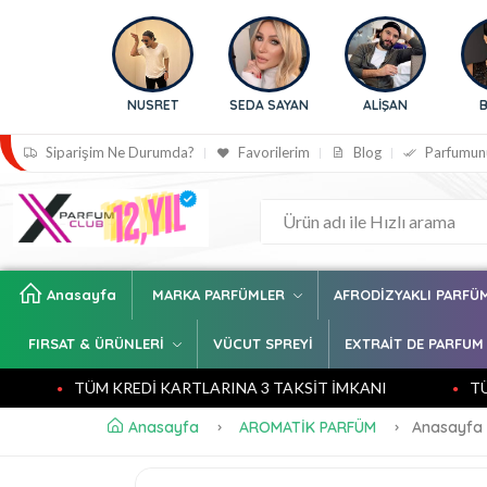
İLİÇ
NUSRET
SEDA SAYAN
ALİŞAN
BENGÜ
Siparişim Ne Durumda?
Favorilerim
Blog
Parfumun
Anasayfa
MARKA PARFÜMLER
AFRODİZYAKLI PARFÜ
FIRSAT & ÜRÜNLERİ
VÜCUT SPREYİ
EXTRAİT DE PARFUM
TÜM KREDİ KARTLARINA 3 TAKSİT İMKANI
TÜM KRE
Anasayfa
AROMATİK PARFÜM
Anasayfa