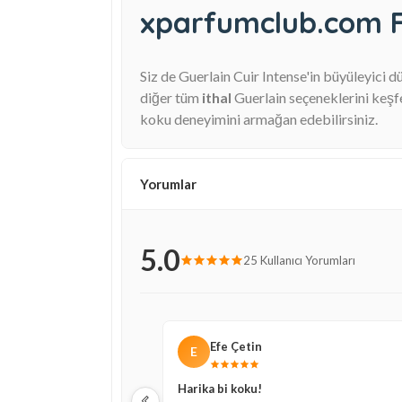
xparfumclub.com Far
Siz de Guerlain Cuir Intense'in büyüleyici 
diğer tüm
ithal
Guerlain seçeneklerini keşf
koku deneyimini armağan edebilirsiniz.
Yorumlar
5.0
25 Kullanıcı Yorumları
Efe Çetin
E
Harika bi koku!