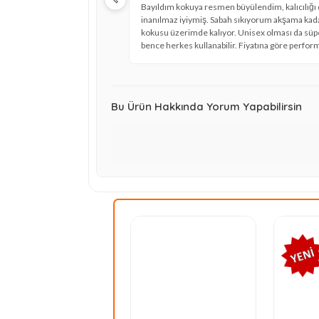
Bayıldım kokuya resmen büyülendim, kalıcılığı
inanılmaz iyiymiş. Sabah sıkıyorum akşama kad
kokusu üzerimde kalıyor. Unisex olması da süp
bence herkes kullanabilir. Fiyatına göre perfor
çok çok iyi çıktı. Kesinlikle tavsiye ederim, zate
guerlain kalitesi tartışılmaz.
Bu Ürün Hakkında Yorum Yapabilirsin