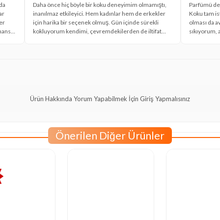
 da
Daha önce hiç böyle bir koku deneyimim olmamıştı,
Parfümü de
ar
inanılmaz etkileyici. Hem kadınlar hem de erkekler
Koku tam ist
er
için harika bir seçenek olmuş. Gün içinde sürekli
olması da av
mansı
kokluyorum kendimi, çevremdekilerden de iltifat
sıkıyorum, a
n
aldım bayağı. xparfumclub sayesinde uygun fiyata
gayet uygun
aldım, çok memnun kaldım.
Ürün Hakkında Yorum Yapabilmek İçin Giriş Yapmalısınız
Önerilen Diğer Ürünler