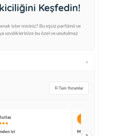
ciliğini Keşfedin!
şımak ister misiniz? Bu eşsiz parfümü ve
ya sevdiklerinize bu özel ve unutulmaz
Tüm Yorumlar
Kutlay
Gökhan Yıldırım
G
mden iyi
Mükemmel bir seçim