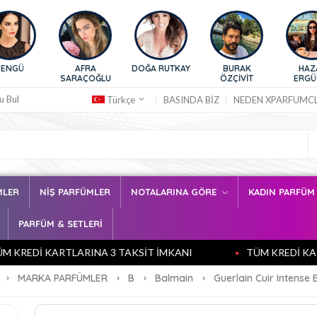
AFRA
DOĞA RUTKAY
BURAK
HAZAR
SARAÇOĞLU
ÖZÇİVİT
ERGÜÇLÜ
u Bul
BASINDA BİZ
NEDEN XPARFUMC
Türkçe
MLER
NİŞ PARFÜMLER
NOTALARINA GÖRE
KADIN PARFÜ
PARFÜM & SETLERİ
Dİ KARTLARINA 3 TAKSİT İMKANI
TÜM KREDİ KARTLARI
MARKA PARFÜMLER
B
Balmain
Guerlain Cuir Intense