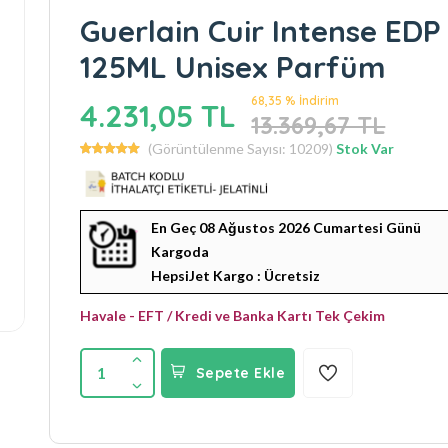
Guerlain Cuir Intense EDP
125ML Unisex Parfüm
68,35 % İndirim
4.231,05 TL
13.369,67 TL
(Görüntülenme Sayısı: 10209)
Stok Var
En Geç 08 Ağustos 2026 Cumartesi Günü
Kargoda
HepsiJet Kargo : Ücretsiz
Havale - EFT / Kredi ve Banka Kartı Tek Çekim
1
Sepete Ekle