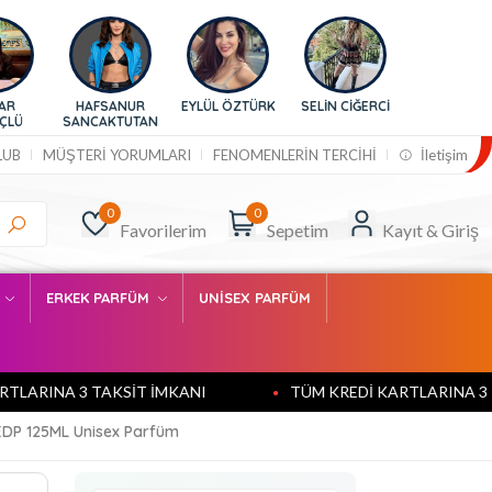
HAFSANUR
EYLÜL ÖZTÜRK
SELİN CİĞERCİ
BURCU
SANCAKTUTAN
ESMERSOY
LUB
MÜŞTERİ YORUMLARI
FENOMENLERİN TERCİHİ
İletişim
0
0
Favorilerim
Sepetim
Kayıt & Giriş
M
ERKEK PARFÜM
UNİSEX PARFÜM
NA 3 TAKSİT İMKANI
TÜM KREDİ KARTLARINA 3 TAKSİ
 EDP 125ML Unisex Parfüm