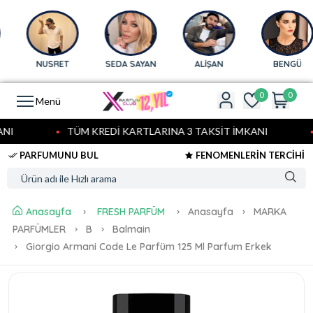
NUSRET
SEDA SAYAN
ALİŞAN
BENGÜ
0
0
Menü
I
TÜM KREDİ KARTLARINA 3 TAKSİT İMKANI
PARFUMUNU BUL
FENOMENLERİN TERCİHİ
Anasayfa
FRESH PARFÜM
Anasayfa
MARKA
PARFÜMLER
B
Balmain
Giorgio Armani Code Le Parfüm 125 Ml Parfum Erkek