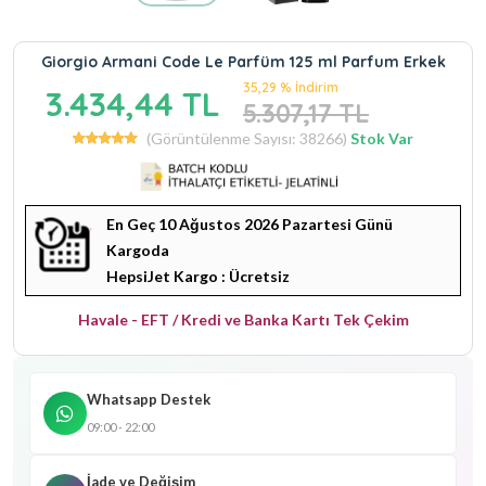
Giorgio Armani Code Le Parfüm 125 ml Parfum Erkek
35,29 % İndirim
3.434,44 TL
5.307,17 TL
(Görüntülenme Sayısı: 38266)
Stok Var
En Geç 10 Ağustos 2026 Pazartesi Günü
Kargoda
HepsiJet Kargo : Ücretsiz
Havale - EFT / Kredi ve Banka Kartı Tek Çekim
Whatsapp Destek
09:00 - 22:00
İade ve Değişim