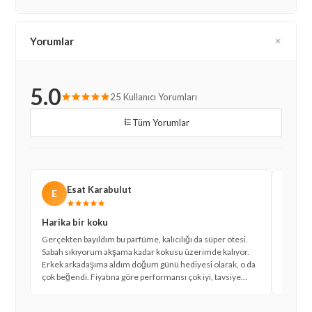
Yorumlar
5.0
25 Kullanıcı Yorumları
Tüm Yorumlar
Esat Karabulut
E
�
Harika bir koku
Koku k
Gerçekten bayıldım bu parfüme, kalıcılığı da süper ötesi.
Daha ön
Sabah sıkıyorum akşama kadar kokusu üzerimde kalıyor.
kullanm
Erkek arkadaşıma aldım doğum günü hediyesi olarak, o da
zarif ve
çok beğendi. Fiyatına göre performansı çok iyi, tavsiye
duymuyo
ederim herkese.
favorim