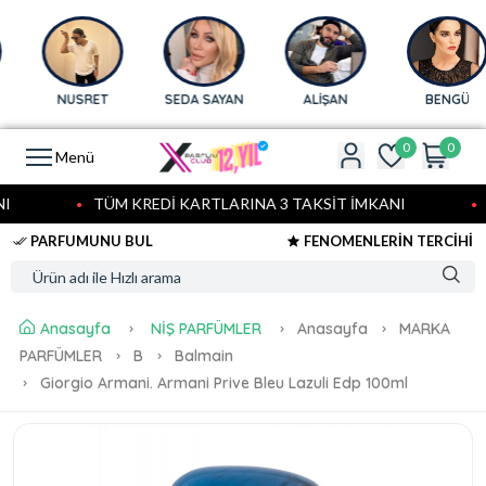
NUSRET
SEDA SAYAN
ALİŞAN
BENGÜ
0
0
Menü
TÜM KREDİ KARTLARINA 3 TAKSİT İMKANI
T
PARFUMUNU BUL
FENOMENLERİN TERCİHİ
Anasayfa
NİŞ PARFÜMLER
Anasayfa
MARKA
PARFÜMLER
B
Balmain
Giorgio Armani. Armani Prive Bleu Lazuli Edp 100ml