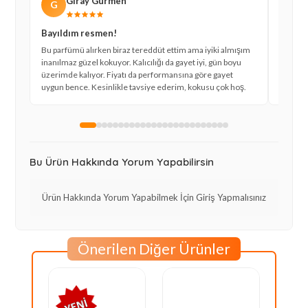
Giray Gürmen
G
K
Bayıldım resmen!
Mükem
Bu parfümü alırken biraz tereddüt ettim ama iyiki almışım
Daha ön
inanılmaz güzel kokuyor. Kalıcılığı da gayet iyi, gün boyu
Armani k
üzerimde kalıyor. Fiyatı da performansına göre gayet
kokusu 
uygun bence. Kesinlikle tavsiye ederim, kokusu çok hoş.
nerden 
Bu Ürün Hakkında Yorum Yapabilirsin
Ürün Hakkında Yorum Yapabilmek İçin Giriş Yapmalısınız
Önerilen Diğer Ürünler