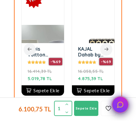
Louis
KAJAL
Do
Vuitton
Dahab by
Ga
Coeur
kajal 100 ml
Do
-%68
-%69
-%69
Battant Edp
edpUnisex
Ga
L
16.414,39 TL
16.058,55 TL
7.11
Kadın
75 
he
Parfüm
Pa
L
5.019,78 TL
4.875,39 TL
4.7
e
100ml
Sepete Ekle
Sepete Ekle
6.100,75 TL
1
Sepete Ekle