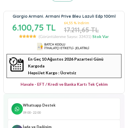
Giorgio Armani. Armani Prive Bleu Lazuli Edp 100ml
64,55 % İndirim
6.100,75 TL
17.211,65 TL
(Görüntülenme Sayısı: 33431)
Stok Var
En Geç 10 Ağustos 2026 Pazartesi Günü
Kargoda
HepsiJet Kargo : Ücretsiz
Havale - EFT / Kredi ve Banka Kartı Tek Çekim
Whatsapp Destek
09:00 - 22:00
İade ve Değişim