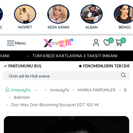
NUSRET
SEDA SAYAN
ALİŞAN
BENGÜ
0
0
Menü
ANI
TÜM KREDİ KARTLARINA 3 TAKSİT İMKANI
PARFUMUNU BUL
FENOMENLERİN TERCİHİ
Anasayfa
Anasayfa
MARKA PARFÜMLER
B
Balmain
Dior Miss Dior Blooming Bouquet EDT 100 Ml