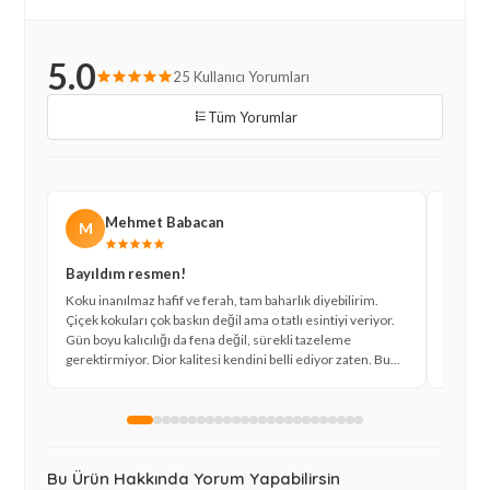
5.0
25 Kullanıcı Yorumları
Tüm Yorumlar
Mehmet Babacan
M
C
Bayıldım resmen!
Mükem
Koku inanılmaz hafif ve ferah, tam baharlık diyebilirim.
Daha ö
Çiçek kokuları çok baskın değil ama o tatlı esintiyi veriyor.
karar v
Gün boyu kalıcılığı da fena değil, sürekli tazeleme
ortamlar
gerektirmiyor. Dior kalitesi kendini belli ediyor zaten. Bu
Hediyel
parfüme bayıldım resmen, kesinlikle tavsiye ederim
gidecek
herkese.
Bu Ürün Hakkında Yorum Yapabilirsin