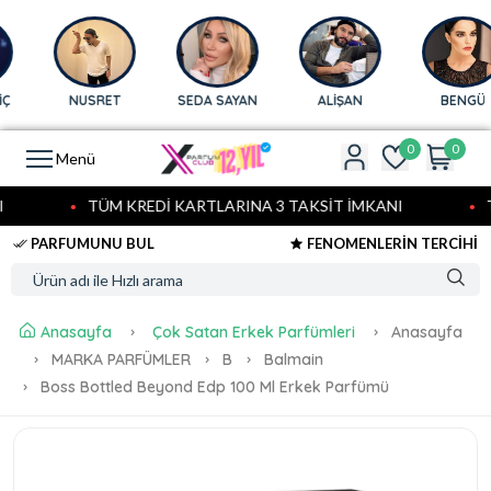
NUSRET
SEDA SAYAN
ALİŞAN
BENGÜ
0
0
Menü
TÜM KREDİ KARTLARINA 3 TAKSİT İMKANI
TÜ
PARFUMUNU BUL
FENOMENLERİN TERCİHİ
Anasayfa
Çok Satan Erkek Parfümleri
Anasayfa
MARKA PARFÜMLER
B
Balmain
Boss Bottled Beyond Edp 100 Ml Erkek Parfümü