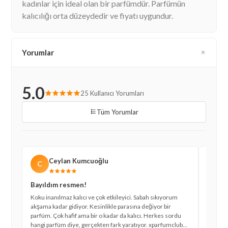
kadınlar için ideal olan bir parfümdür. Parfümün
kalıcılığı orta düzeydedir ve fiyatı uygundur.
Yorumlar
5.0
25 Kullanıcı Yorumları
Tüm Yorumlar
Ceylan Kumcuoğlu
C
M
Bayıldım resmen!
Mükem
Koku inanılmaz kalıcı ve çok etkileyici. Sabah sıkıyorum
Tam arad
akşama kadar gidiyor. Kesinlikle parasına değiyor bir
Günlük 
parfüm. Çok hafif ama bir o kadar da kalıcı. Herkes sordu
sıkıyor
hangi parfüm diye, gerçekten fark yaratıyor. xparfumclub
Kargo d