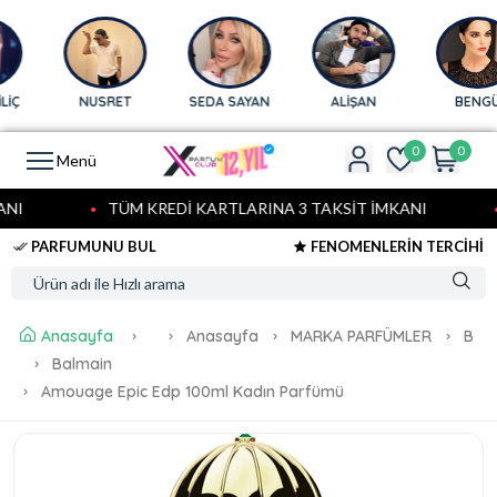
Ç
NUSRET
SEDA SAYAN
ALİŞAN
BENGÜ
0
0
Menü
NI
TÜM KREDİ KARTLARINA 3 TAKSİT İMKANI
PARFUMUNU BUL
FENOMENLERİN TERCİHİ
Anasayfa
Anasayfa
MARKA PARFÜMLER
B
Balmain
Amouage Epic Edp 100ml Kadın Parfümü