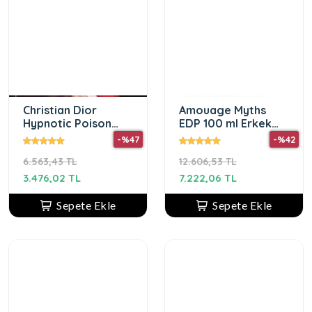
Christian Dior
Amouage Myths
Hypnotic Poison
EDP 100 ml Erkek
EDT 100 ml Kadın
Parfüm
-%47
-%42
Parfüm
6.563,43 TL
12.606,53 TL
3.476,02 TL
7.222,06 TL
Sepete Ekle
Sepete Ekle