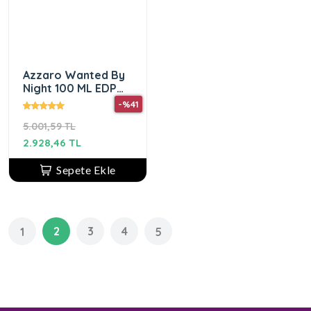
Azzaro Wanted By
Night 100 ML EDP
Erkek Parfüm
-%41
5.001,59 TL
2.928,46 TL
Sepete Ekle
2
3
4
1
5