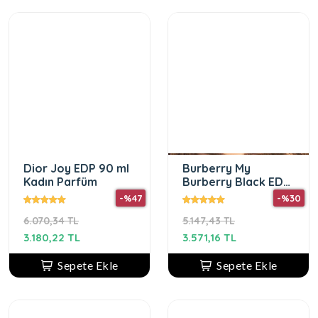
Dior Joy EDP 90 ml
Burberry My
Kadın Parfüm
Burberry Black EDP
90 ml Kadın Parfüm
-%47
-%30
6.070,34 TL
5.147,43 TL
3.180,22 TL
3.571,16 TL
Sepete Ekle
Sepete Ekle