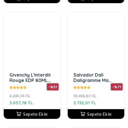
Givenchy L'Interdit
Salvador Dali
Rouge EDP 80ML
Daligramme Ma
Kadın Parfüm
Force Edp Kadın
-%51
-%71
Parfüm 100 Ml
6.281,74 TL
13.018,57 TL
3.057,78 TL
3.732,01 TL
Sepete Ekle
Sepete Ekle