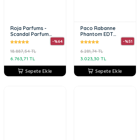
Roja Parfums -
Paco Rabanne
Scandal Parfum
Phantom EDT
Pour Homme 50ml -
100ML Erkek
-%64
-%51
Parfüm
18.887,54 TL
6.281,74 TL
6.763,71 TL
3.023,30 TL
Sepete Ekle
Sepete Ekle