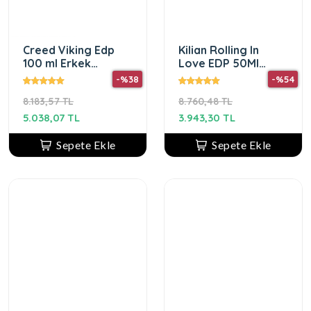
Creed Viking Edp
Kilian Rolling In
100 ml Erkek
Love EDP 50Ml
Parfüm
KADIN Parfüm
-%38
-%54
8.183,57 TL
8.760,48 TL
5.038,07 TL
3.943,30 TL
Sepete Ekle
Sepete Ekle