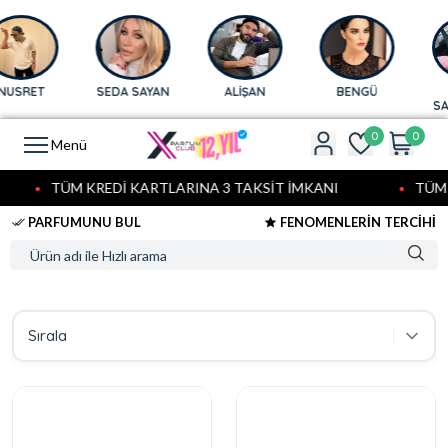
T
SEDA SAYAN
ALİŞAN
BENGÜ
AFRA
SARAÇO
0
0
Menü
TÜM KREDİ KARTLARINA 3 TAKSİT İMKANI
TÜM KRE
PARFUMUNU BUL
FENOMENLERİN TERCİHİ