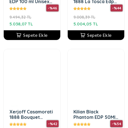
EDP 100 ml Unisex
1888 La Tosca Edp
Parfüm
100ml Kadın Parfüm
-%46
-%44
9.494,32 TL
9.008,39 TL
5.038,07 TL
5.004,05 TL
Sepete Ekle
Sepete Ekle
Xerjoff Casamorati
Kilian Black
1888 Bouquet
Phantom EDP 50Ml
Ideale 100ml EDP
Unisex Parfüm
-%42
-%54