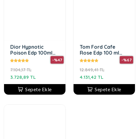
Dior Hypnotic
Tom Ford Cafe
Poison Edp 100ml
Rose Edp 100 ml
Kadın Parfüm
Kadın Parfüm
-%47
-%67
7.104,17 TL
12.849,41 TL
3.728,89 TL
4.131,42 TL
Sepete Ekle
Sepete Ekle