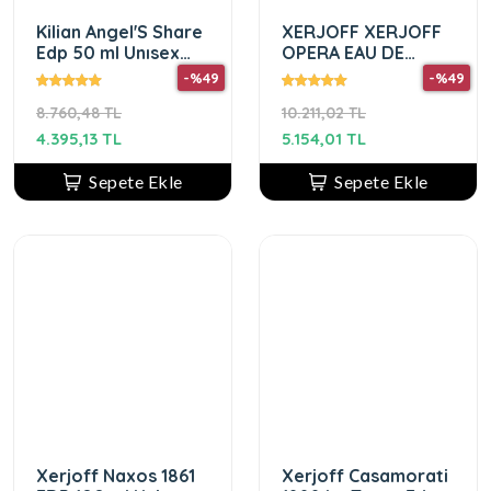
Kilian Angel'S Share
XERJOFF XERJOFF
Edp 50 ml Unısex
OPERA EAU DE
Parfum
PARFUM 100 ML
-%49
-%49
UNISEX PARFUM
8.760,48 TL
10.211,02 TL
4.395,13 TL
5.154,01 TL
Sepete Ekle
Sepete Ekle
Xerjoff Naxos 1861
Xerjoff Casamorati