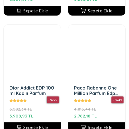
Sepete Ekle
Sepete Ekle
Dior Addict EDP 100
Paco Rabanne One
ml Kadın Parfüm
Million Parfum Edp
100 ml Erkek
-%29
-%42
Parfum
5.582,34 TL
4.815,44 TL
3.908,93 TL
2.782,18 TL
Sepete Ekle
Sepete Ekle