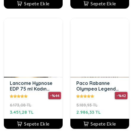
Sepete Ekle
Sepete Ekle
Lancome Hypnose
Paco Rabanne
EDP 75 ml Kadın
Olympea Legend
Parfum
EDP 80ML Kadın
-%44
-%42
Parfüm
6.173,08 TL
5.189,93 TL
3.451,28 TL
2.986,33 TL
Sepete Ekle
Sepete Ekle