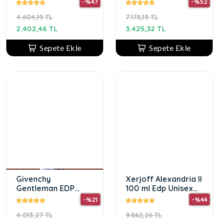
-%47
-%52
Erkek Parfüm
4.604,19 TL
7.178,13 TL
2.402,46 TL
3.425,32 TL
Sepete Ekle
Sepete Ekle
Givenchy
Xerjoff Alexandria II
Gentleman EDP
100 ml Edp Unisex
Reserve Privee
Parfüm
-%21
-%44
100ML Erkek
4.013,27 TL
9.862,26 TL
Parfüm