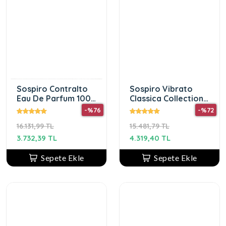
Sospiro Contralto
Sospiro Vibrato
Eau De Parfum 100
Classica Collection
ml Unisex Parfüm
Eau de 100 ml
-%76
-%72
Parfüm
16.131,99 TL
15.481,79 TL
3.732,39 TL
4.319,40 TL
Sepete Ekle
Sepete Ekle