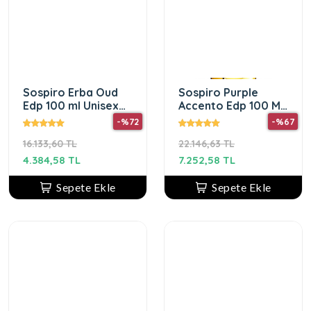
Sospiro Erba Oud
Sospiro Purple
Edp 100 ml Unisex
Accento Edp 100 Ml
Parfüm
Unısex Parfüm
-%72
-%67
16.133,60 TL
22.146,63 TL
4.384,58 TL
7.252,58 TL
Sepete Ekle
Sepete Ekle