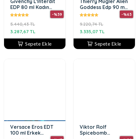
Givenchy L'Interdıt
Thierry Mugler Alien
EDP 80 ml Kadın
Goddess Edp 90 ml
Parfüm
Kadın Parfümü
-%39
-%63
5.440,43 TL
9.220,74 TL
3.287,67 TL
3.335,07 TL
Sepete Ekle
Sepete Ekle
Versace Eros EDT
Viktor Rolf
100 ml Erkek
Spicebomb
Parfüm
Extreme 90 ml EDP