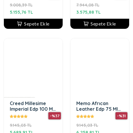
Kadın Parfum
9.008,39 TL
7.944,08 TL
5.155,76 TL
3.575,88 TL
Sepete Ekle
Sepete Ekle
Creed Millesime
Memo Afrıcan
Imperial Edp 100 Ml
Leather Edp 75 Ml
Unisex Parfüm
Erkek Parfüm
-%37
-%31
9.145,03 TL
9.145,03 TL
5.689,91 TL
6.258,81 TL