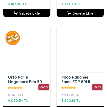
3.167,40 TL
5.476,60 TL
Sepete Ekle
Sepete Ekle
Orto Parisi
Paco Rabanne
Megamare Edp 50
Fame EDP 80ML
ml Unisex Parfüm
Kadın Parfümü
-%20
-%35
5.107,00 TL
5.642,81 TL
4.050,34 TL
3.620,18 TL