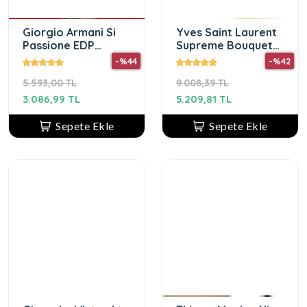
Giorgio Armani Si
Yves Saint Laurent
Passione EDP
Supreme Bouquet
100ML Kadın Parfüm
Edp 75ML Kadın
-%44
-%42
Parfüm
5.593,00 TL
9.008,39 TL
3.086,99 TL
5.209,81 TL
Sepete Ekle
Sepete Ekle