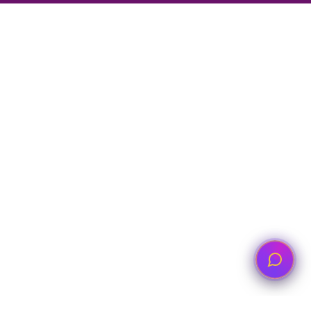
Abone Ol
ZEYTİNLİK MAH. FAHRİ KORUTÜRK CAD. NO : 46
Bakırköy - İstanbul
0212 466 11 00
7/24 Destek