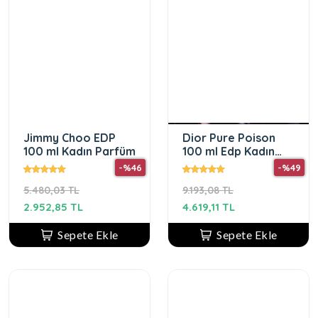
Jimmy Choo EDP
Dior Pure Poison
100 ml Kadın Parfüm
100 ml Edp Kadın
Parfümü
-%46
-%49
5.480,03 TL
9.193,08 TL
2.952,85 TL
4.619,11 TL
Sepete Ekle
Sepete Ekle