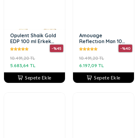
Opulent Shaik Gold
Amouage
EDP 100 ml Erkek
Reflectıon Man 100
Parfüm
Ml Edp Erkek
-%45
-%40
Parfum
10.491,20 TL
10.491,20 TL
5.683,64 TL
6.197,09 TL
Sepete Ekle
Sepete Ekle